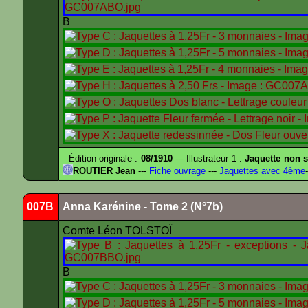
B
Édition originale :
08/1910
--- Illustrateur 1 :
Jaquette non s
ROUTIER Jean
---
Fiche ouvrage
---
Jaquettes avec 4ème
-
007B
Anna Karénine - Tome 2 (N°7b)
Comte Léon TOLSTOÏ
B