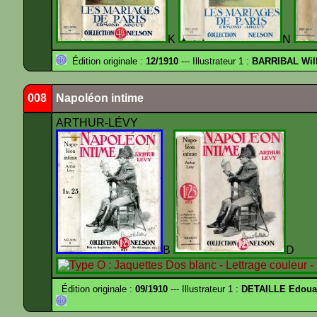
K
N
Édition originale :
12/1910
--- Illustrateur 1 :
BARRIBAL Will
008
Napoléon intime
ARTHUR-LÉVY
B
Édition originale :
09/1910
--- Illustrateur 1 :
DETAILLE Edouar