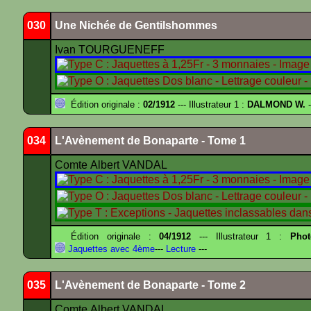
030
Une Nichée de Gentilshommes
Ivan TOURGUENEFF
Édition originale :
02/1912
--- Illustrateur 1 :
DALMOND W.
-
034
L'Avènement de Bonaparte - Tome 1
Comte Albert VANDAL
Édition originale :
04/1912
--- Illustrateur 1 :
Pho
Jaquettes avec 4ème
---
Lecture
---
035
L'Avènement de Bonaparte - Tome 2
Comte Albert VANDAL