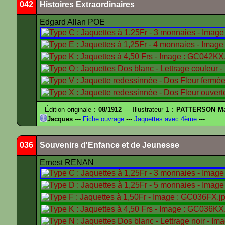
042
Histoires Extraordinaires
Edgard Allan POE
Édition originale :
08/1912
--- Illustrateur 1 :
PATTERSON Ma
Jacques
---
Fiche ouvrage
---
Jaquettes avec 4ème
---
036
Souvenirs d'Enfance et de Jeunesse
Ernest RENAN