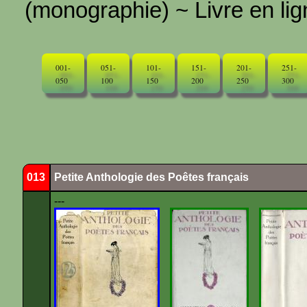
(monographie) ~ Livre en ligne
001-
051-
101-
151-
201-
251-
050
100
150
200
250
300
013
Petite Anthologie des Poêtes français
---