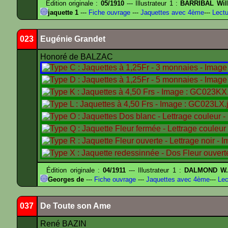
Édition originale :
05/1910
--- Illustrateur 1 :
BARRIBAL Will
jaquette 1
---
Fiche ouvrage
---
Jaquettes avec 4ème
---
Lectu
023
Eugénie Grandet
Honoré de BALZAC
Édition originale :
04/1911
--- Illustrateur 1 :
DALMOND W
Georges de
---
Fiche ouvrage
---
Jaquettes avec 4ème
---
Lec
037
De Toute son Ame
René BAZIN