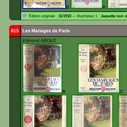
B
K
Édition originale :
11/1910
--- Illustrateur 1 :
Jaquette non s
015
Les Mariages de Paris
Edmond ABOUT
B