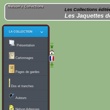
Les Collections édité
Les Jaquettes d
LA COLLECTION
Présentation
Cartonnages
Pages de gardes
Dos et tranches
Auteurs
Nelson Adresses