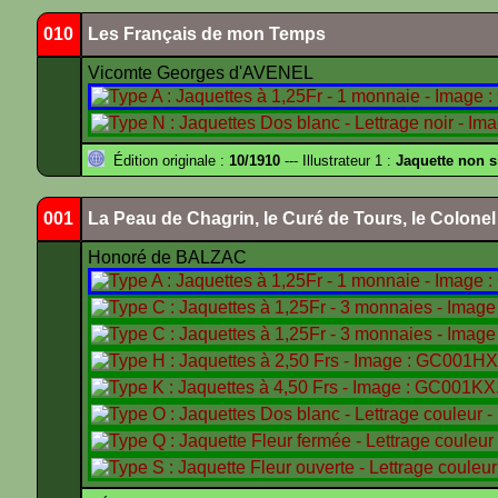
010
Les Français de mon Temps
Vicomte Georges d'AVENEL
Édition originale :
10/1910
--- Illustrateur 1 :
Jaquette non 
001
La Peau de Chagrin, le Curé de Tours, le Colone
Honoré de BALZAC