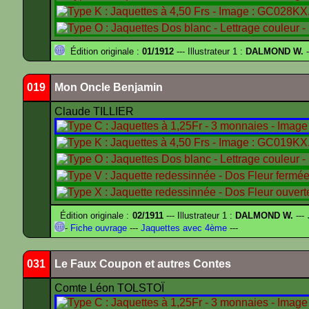
Édition originale :
01/1912
--- Illustrateur 1 :
DALMOND W.
-
019
Mon Oncle Benjamin
Claude TILLIER
Édition originale :
02/1911
--- Illustrateur 1 :
DALMOND W.
---
-
Fiche ouvrage
---
Jaquettes avec 4ème
---
031
Le Faux Coupon et autres Contes
Comte Léon TOLSTOÏ