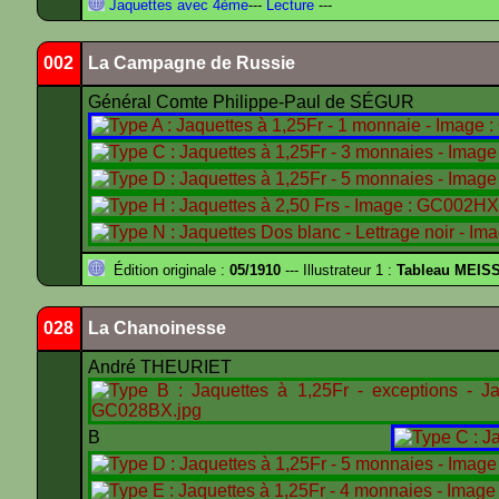
Jaquettes avec 4ème
---
Lecture
---
002
La Campagne de Russie
Général Comte Philippe-Paul de SÉGUR
Édition originale :
05/1910
--- Illustrateur 1 :
Tableau MEIS
028
La Chanoinesse
André THEURIET
B