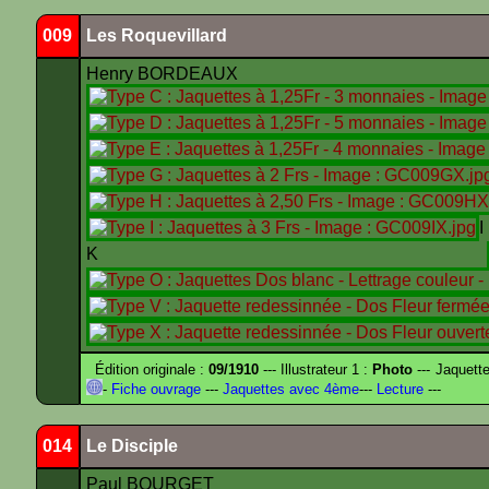
009
Les Roquevillard
Henry BORDEAUX
K
Édition originale :
09/1910
--- Illustrateur 1 :
Photo
--- Jaquett
-
Fiche ouvrage
---
Jaquettes avec 4ème
---
Lecture
---
014
Le Disciple
Paul BOURGET