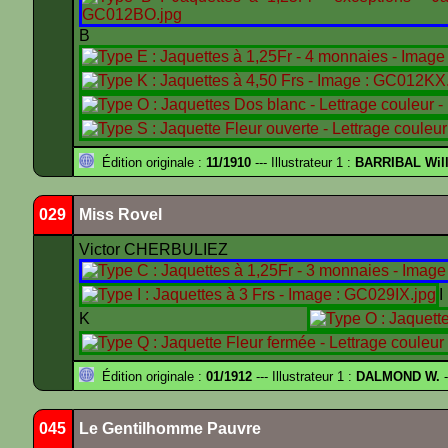
B
Édition originale :
11/1910
--- Illustrateur 1 :
BARRIBAL Will
029
Miss Rovel
Victor CHERBULIEZ
K
Édition originale :
01/1912
--- Illustrateur 1 :
DALMOND W.
-
045
Le Gentilhomme Pauvre