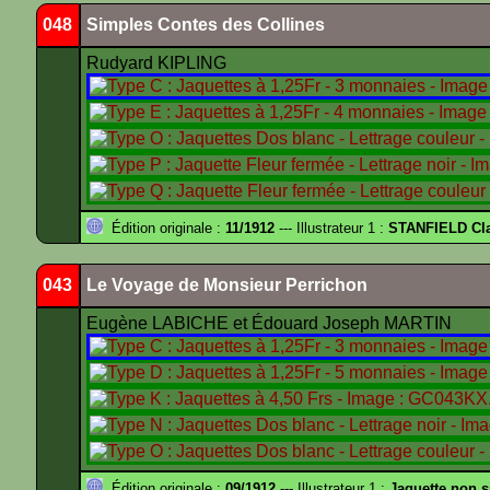
048
Simples Contes des Collines
Rudyard KIPLING
Édition originale :
11/1912
--- Illustrateur 1 :
STANFIELD Cl
043
Le Voyage de Monsieur Perrichon
Eugène LABICHE et Édouard Joseph MARTIN
Édition originale :
09/1912
--- Illustrateur 1 :
Jaquette non 