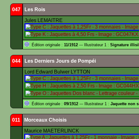
047
Les Rois
Jules LEMAITRE
Édition originale :
11/1912
--- Illustrateur 1 :
Signature illisi
044
Les Derniers Jours de Pompéi
Lord Edward Bulwer LYTTON
Édition originale :
09/1912
--- Illustrateur 1 :
Jaquette non 
011
Morceaux Choisis
Maurice MAETERLINCK