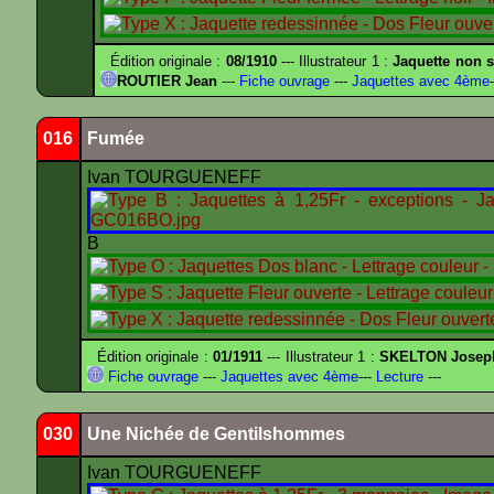
Édition originale :
08/1910
--- Illustrateur 1 :
Jaquette non s
ROUTIER Jean
---
Fiche ouvrage
---
Jaquettes avec 4ème
-
016
Fumée
Ivan TOURGUENEFF
B
Édition originale :
01/1911
--- Illustrateur 1 :
SKELTON Joseph 
Fiche ouvrage
---
Jaquettes avec 4ème
---
Lecture
---
030
Une Nichée de Gentilshommes
Ivan TOURGUENEFF