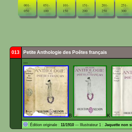
001-
051-
101-
151-
201-
251-
050
100
150
200
250
300
013
Petite Anthologie des Poêtes français
---
B
K
Édition originale :
11/1910
--- Illustrateur 1 :
Jaquette non s