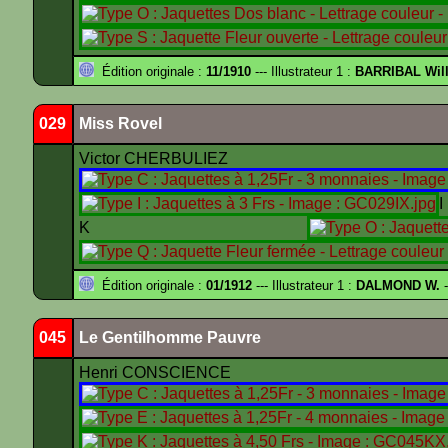
Édition originale :
11/1910
--- Illustrateur 1 :
BARRIBAL Will
029
Miss Rovel
Victor CHERBULIEZ
K
Édition originale :
01/1912
--- Illustrateur 1 :
DALMOND W.
-
045
Le Gentilhomme Pauvre
Henri CONSCIENCE