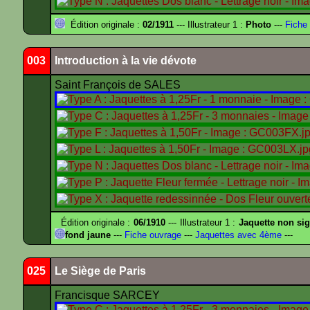
Édition originale :
02/1911
--- Illustrateur 1 :
Photo
---
Fiche 
003
Introduction à la vie dévote
Saint François de SALES
Édition originale :
06/1910
--- Illustrateur 1 :
Jaquette non si
fond jaune
---
Fiche ouvrage
---
Jaquettes avec 4ème
---
025
Le Siège de Paris
Francisque SARCEY