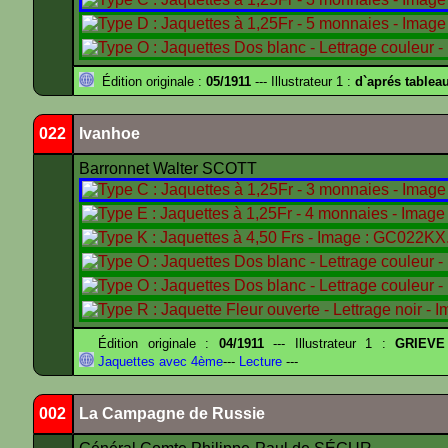
Édition originale :
05/1911
--- Illustrateur 1 :
d`aprés tablea
022
Ivanhoe
Barronnet Walter SCOTT
Édition originale :
04/1911
--- Illustrateur 1 :
GRIEVE
Jaquettes avec 4ème
---
Lecture
---
002
La Campagne de Russie