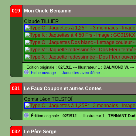
019
Mon Oncle Benjamin
Claude TILLIER
Édition originale :
02/1911
--- Illustrateur 1 :
DALMOND W.
---
-
Fiche ouvrage
---
Jaquettes avec 4ème
---
031
Le Faux Coupon et autres Contes
Comte Léon TOLSTOÏ
Édition originale :
02/1912
--- Illustrateur 1 :
TENNANT Dud
032
Le Père Serge