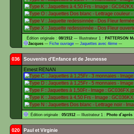
Édition originale :
08/1912
--- Illustrateur 1 :
PATTERSON Ma
Jacques
---
Fiche ouvrage
---
Jaquettes avec 4ème
---
036
Souvenirs d'Enfance et de Jeunesse
Ernest RENAN
Édition originale :
05/1912
--- Illustrateur 1 :
Photo d`apré
020
Paul et Virginie