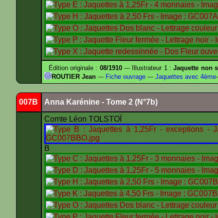
Édition originale :
08/1910
--- Illustrateur 1 :
Jaquette non s
ROUTIER Jean
---
Fiche ouvrage
---
Jaquettes avec 4ème
-
007B
Anna Karénine - Tome 2 (N°7b)
Comte Léon TOLSTOÏ
B