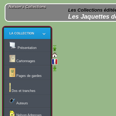
Les Collections édité
Les Jaquettes d
LA COLLECTION
Présentation
Cartonnages
Pages de gardes
Dos et tranches
Auteurs
Nelson Adresses