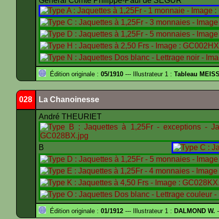
Général Comte Philippe-Paul de SÉGUR
Édition originale :
05/1910
--- Illustrateur 1 :
Tableau MEIS
028
La Chanoinesse
André THEURIET
B
Édition originale :
01/1912
--- Illustrateur 1 :
DALMOND W.
-