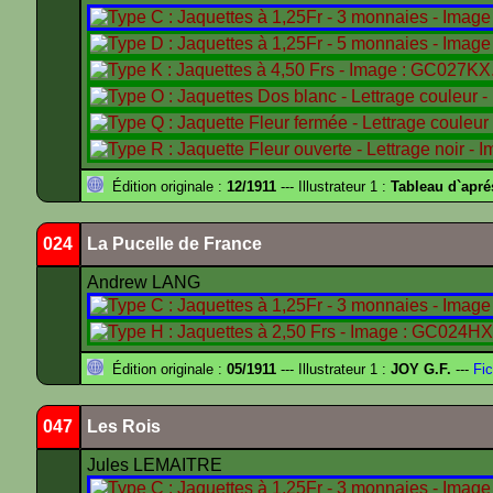
Édition originale :
12/1911
--- Illustrateur 1 :
Tableau d`apr
024
La Pucelle de France
Andrew LANG
Édition originale :
05/1911
--- Illustrateur 1 :
JOY G.F.
---
Fic
047
Les Rois
Jules LEMAITRE