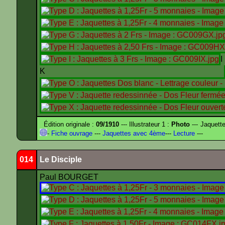
K
Édition originale :
09/1910
--- Illustrateur 1 :
Photo
--- Jaquett
-
Fiche ouvrage
---
Jaquettes avec 4ème
---
Lecture
---
014
Le Disciple
Paul BOURGET