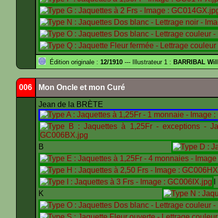
Édition originale :
12/1910
--- Illustrateur 1 :
BARRIBAL Will
006
Mon Oncle et mon Curé
Jean de la BRÈTE
B
K