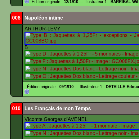
Édition originale :
12/1910
--- Illustrateur 1 :
BARRIBAL Will
008
Napoléon intime
ARTHUR-LÉVY
B
Édition originale :
09/1910
--- Illustrateur 1 :
DETAILLE Edouar
010
Les Français de mon Temps
Vicomte Georges d'AVENEL