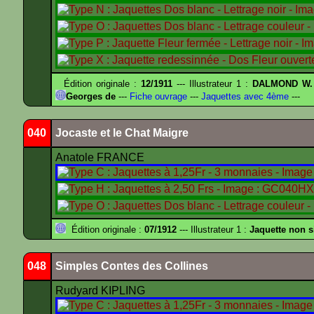
Édition originale :
12/1911
--- Illustrateur 1 :
DALMOND W.
Georges de
---
Fiche ouvrage
---
Jaquettes avec 4ème
---
040
Jocaste et le Chat Maigre
Anatole FRANCE
Édition originale :
07/1912
--- Illustrateur 1 :
Jaquette non 
048
Simples Contes des Collines
Rudyard KIPLING