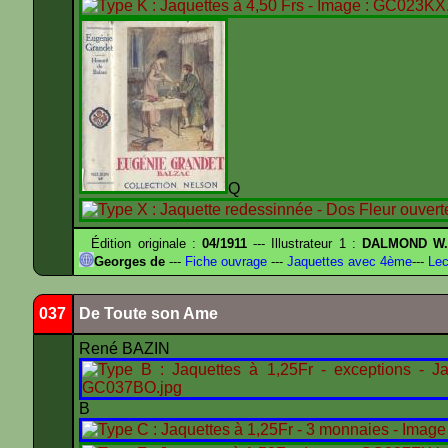
Édition originale :
04/1911
--- Illustrateur 1 :
DALMOND W
Georges de
---
Fiche ouvrage
---
Jaquettes avec 4ème
---
Lec
037
De Toute son Ame
René BAZIN
B