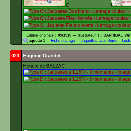
C
Édition originale :
05/1910
--- Illustrateur 1 :
BARRIBAL Will
jaquette 1
---
Fiche ouvrage
---
Jaquettes avec 4ème
---
Lectu
023
Eugénie Grandet
Honoré de BALZAC