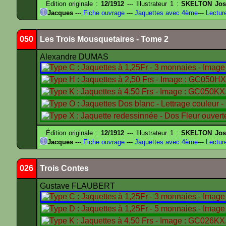
Édition originale :
12/1912
--- Illustrateur 1 :
SKELTON Jose
Jacques
---
Fiche ouvrage
---
Jaquettes avec 4ème
---
Lectur
050
Les Trois Mousquetaires - Tome 2
Alexandre DUMAS
Édition originale :
12/1912
--- Illustrateur 1 :
SKELTON Jose
Jacques
---
Fiche ouvrage
---
Jaquettes avec 4ème
---
Lectur
026
Trois Contes
Gustave FLAUBERT