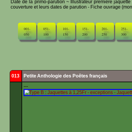
Date de la primo-parution ~ Illustrateur première jaquett
couverture et leurs dates de parution - Fiche ouvrage (mono
001-
051-
101-
151-
201-
251-
050
100
150
200
250
300
013
Petite Anthologie des Poêtes français
---