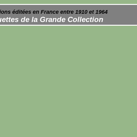
ions éditées en France entre 1910 et 1964
ettes de la Grande Collection