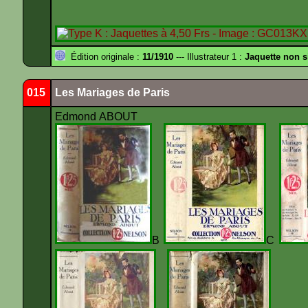
Édition originale :
11/1910
--- Illustrateur 1 :
Jaquette non 
015
Les Mariages de Paris
Edmond ABOUT
B
C