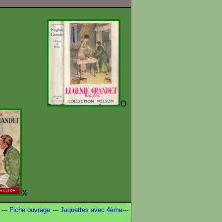
L
O
X
---
Fiche ouvrage
---
Jaquettes avec 4ème
---