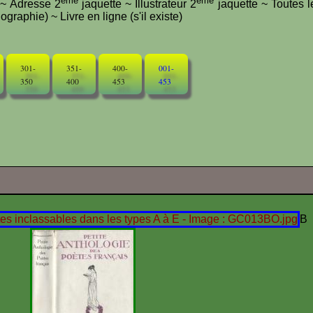
ème
ème
e ~ Adresse 2
jaquette ~ Illustrateur 2
jaquette ~ Toutes l
graphie) ~ Livre en ligne (s'il existe)
301-
351-
400-
001-
350
400
453
453
B