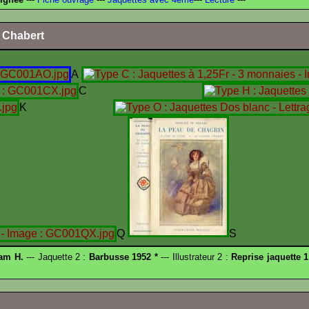
l Chabert
A
C
K
Q
S
am H.
--- Jaquette 2 :
Barbusse 1952 *
--- Illustrateur 2 :
Reprise jaquette 1