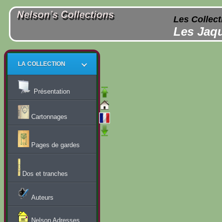
Les Collect
Les Jaqu
LA COLLECTION
Présentation
Cartonnages
Pages de gardes
Dos et tranches
Auteurs
Nelson Adresses