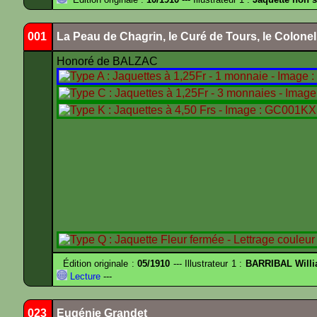
001
La Peau de Chagrin, le Curé de Tours, le Colone
Honoré de BALZAC
Édition originale :
05/1910
--- Illustrateur 1 :
BARRIBAL Willi
Lecture
---
023
Eugénie Grandet