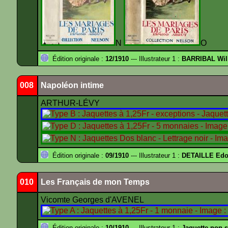
N
O
Édition originale :
12/1910
--- Illustrateur 1 :
BARRIBAL Wil
008
Napoléon intime
ARTHUR-LÉVY
Édition originale :
09/1910
--- Illustrateur 1 :
DETAILLE Edou
010
Les Français de mon Temps
Vicomte Georges d'AVENEL
Édition originale :
10/1910
--- Illustrateur 1 :
Jaquette non 