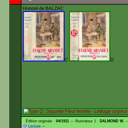
Honoré de BALZAC
C
Édition originale :
04/1911
--- Illustrateur 1 :
DALMOND W.
--
Lecture
---