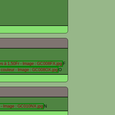
F
O
N