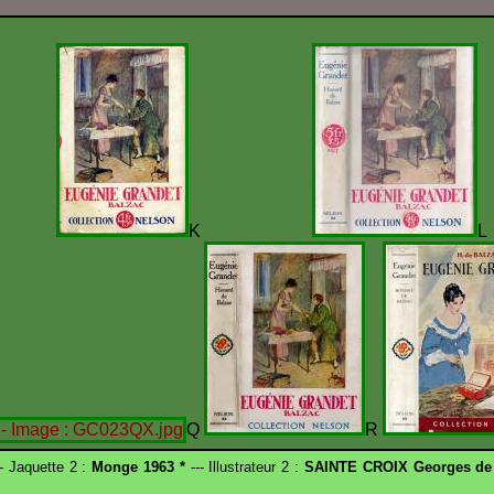
D
K
Q
R
- Jaquette 2 :
Monge 1963 *
--- Illustrateur 2 :
SAINTE CROIX Georges de