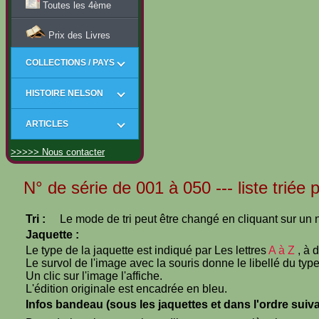
Toutes les 4ème
Prix des Livres
COLLECTIONS / PAYS
HISTOIRE NELSON
ARTICLES
>>>>> Nous contacter
N° de série de 001 à 050 --- liste triée
Tri :
Le mode de tri peut être changé en cliquant sur un n
Jaquette :
Le type de la jaquette est indiqué par Les lettres
A à Z
, à 
Le survol de l'image avec la souris donne le libellé du type
Un clic sur l'image l'affiche.
L'édition originale est encadrée en bleu.
Infos bandeau (sous les jaquettes et dans l'ordre suiva