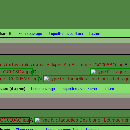
liam H.
---
Fiche ouvrage
---
Jaquettes avec 4ème
---
Lecture
---
B
D
N
ard (d`aprés)
---
Fiche ouvrage
---
Jaquettes avec 4ème
---
Lecture
---
A
signée
---
Fiche ouvrage
---
Jaquettes avec 4ème
---
Lecture
---