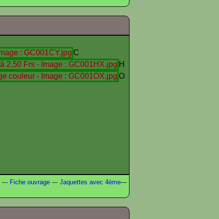
C
H
O
---
Fiche ouvrage
---
Jaquettes avec 4ème
---