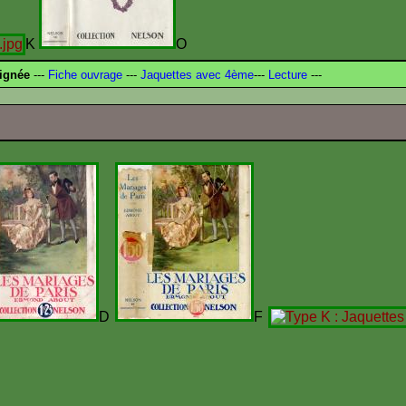
K
O
signée
---
Fiche ouvrage
---
Jaquettes avec 4ème
---
Lecture
---
D
F