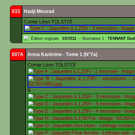
033
Hadji Mourad
Comte Léon TOLSTOÏ
Édition originale :
03/1912
--- Illustrateur 1 :
TENNANT Dud
007A
Anna Karénine - Tome 1 (N°7a)
Comte Léon TOLSTOÏ
B