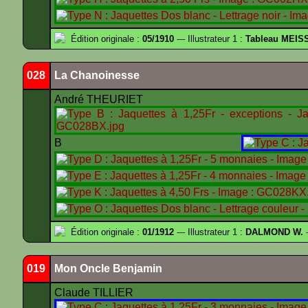
Édition originale :
05/1910
--- Illustrateur 1 :
Tableau MEIS
028
La Chanoinesse
André THEURIET
B
Édition originale :
01/1912
--- Illustrateur 1 :
DALMOND W.
-
019
Mon Oncle Benjamin
Claude TILLIER