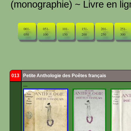
(monographie) ~ Livre en ligne
001-
051-
101-
151-
201-
251-
050
100
150
200
250
300
013
Petite Anthologie des Poêtes français
---