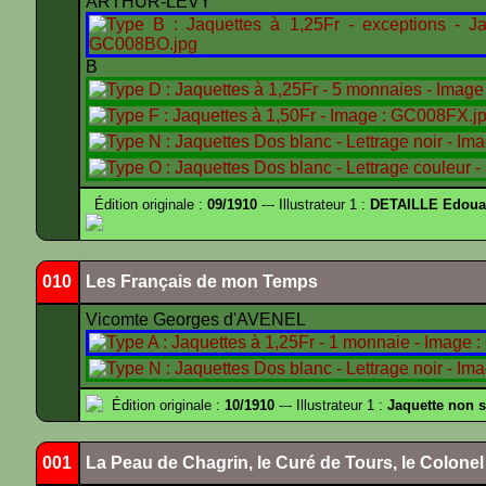
ARTHUR-LÉVY
B
Édition originale :
09/1910
--- Illustrateur 1 :
DETAILLE Edouar
010
Les Français de mon Temps
Vicomte Georges d'AVENEL
Édition originale :
10/1910
--- Illustrateur 1 :
Jaquette non 
001
La Peau de Chagrin, le Curé de Tours, le Colone