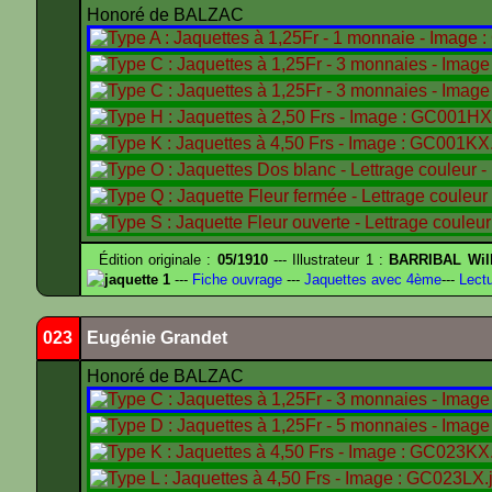
Honoré de BALZAC
Édition originale :
05/1910
--- Illustrateur 1 :
BARRIBAL Will
jaquette 1
---
Fiche ouvrage
---
Jaquettes avec 4ème
---
Lectu
023
Eugénie Grandet
Honoré de BALZAC