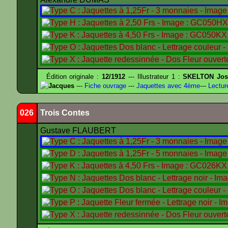
Édition originale :
12/1912
--- Illustrateur 1 :
SKELTON Jose
Jacques
---
Fiche ouvrage
---
Jaquettes avec 4ème
---
Lectur
026
Trois Contes
Gustave FLAUBERT