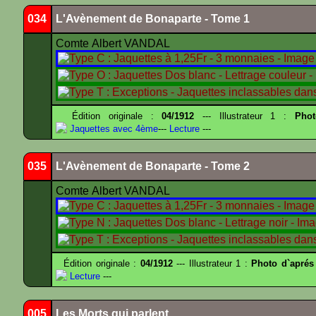
034
L'Avènement de Bonaparte - Tome 1
Comte Albert VANDAL
Édition originale :
04/1912
--- Illustrateur 1 :
Pho
Jaquettes avec 4ème
---
Lecture
---
035
L'Avènement de Bonaparte - Tome 2
Comte Albert VANDAL
Édition originale :
04/1912
--- Illustrateur 1 :
Photo d`aprés
Lecture
---
005
Les Morts qui parlent