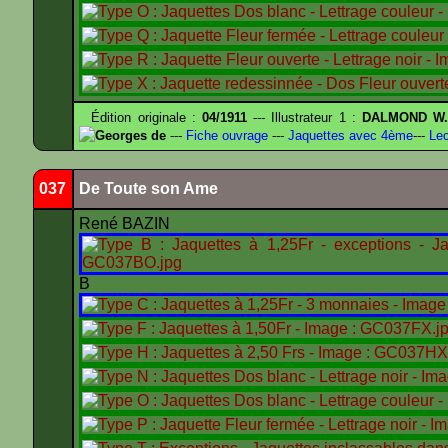
Édition originale :
04/1911
--- Illustrateur 1 :
DALMOND W
Georges de
---
Fiche ouvrage
---
Jaquettes avec 4ème
---
Lec
037
De Toute son Ame
René BAZIN
B