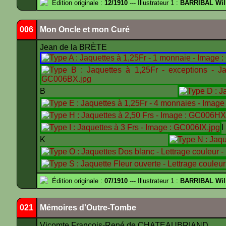
Édition originale :
12/1910
--- Illustrateur 1 :
BARRIBAL Wil
006
Mon Oncle et mon Curé
Jean de la BRÈTE
B
K
Édition originale :
07/1910
--- Illustrateur 1 :
BARRIBAL Wil
021
Mémoires d'Outre-Tombe
Vicomte François-René de CHATEAUBRIAND