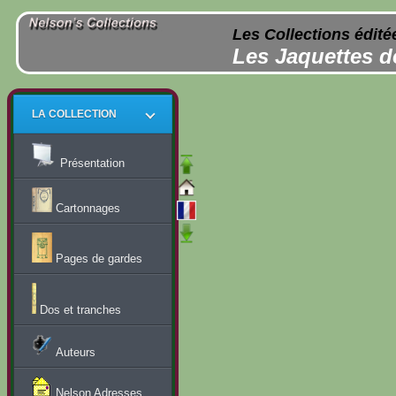
Les Collections édité
Les Jaquettes d
LA COLLECTION
Présentation
Cartonnages
Pages de gardes
Dos et tranches
Auteurs
Nelson Adresses