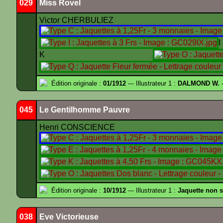
029
Miss Rovel
Victor CHERBULIEZ
K
Édition originale :
01/1912
--- Illustrateur 1 :
DALMOND W.
-
045
Le Gentilhomme Pauvre
Henri CONSCIENCE
Édition originale :
10/1912
--- Illustrateur 1 :
Jaquette non 
038
Eve Victorieuse