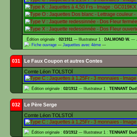
Édition originale :
02/1911
--- Illustrateur 1 :
DALMOND W.
---
-
Fiche ouvrage
---
Jaquettes avec 4ème
---
031
Le Faux Coupon et autres Contes
Comte Léon TOLSTOÏ
Édition originale :
02/1912
--- Illustrateur 1 :
TENNANT Dud
032
Le Père Serge
Comte Léon TOLSTOÏ
Édition originale :
03/1912
--- Illustrateur 1 :
TENNANT Dud