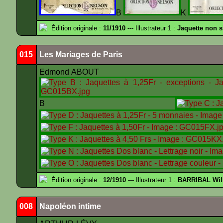
B
K
Édition originale :
11/1910
--- Illustrateur 1 :
Jaquette non 
015
Les Mariages de Paris
Edmond ABOUT
B
Édition originale :
12/1910
--- Illustrateur 1 :
BARRIBAL Wil
008
Napoléon intime