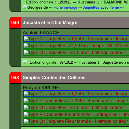
Édition originale :
12/1911
--- Illustrateur 1 :
DALMOND W.
Georges de
---
Fiche ouvrage
---
Jaquettes avec 4ème
---
040
Jocaste et le Chat Maigre
Anatole FRANCE
Édition originale :
07/1912
--- Illustrateur 1 :
Jaquette non 
048
Simples Contes des Collines
Rudyard KIPLING