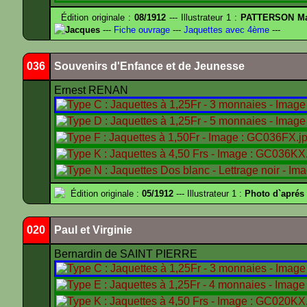
Édition originale :
08/1912
--- Illustrateur 1 :
PATTERSON Ma
Jacques
---
Fiche ouvrage
---
Jaquettes avec 4ème
---
036
Souvenirs d'Enfance et de Jeunesse
Ernest RENAN
Édition originale :
05/1912
--- Illustrateur 1 :
Photo d`apré
020
Paul et Virginie
Bernardin de SAINT PIERRE