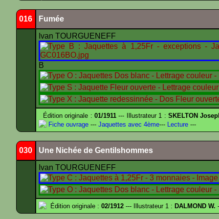
016
Fumée
Ivan TOURGUENEFF
B
Édition originale :
01/1911
--- Illustrateur 1 :
SKELTON Joseph 
Fiche ouvrage
---
Jaquettes avec 4ème
---
Lecture
---
030
Une Nichée de Gentilshommes
Ivan TOURGUENEFF
Édition originale :
02/1912
--- Illustrateur 1 :
DALMOND W.
-