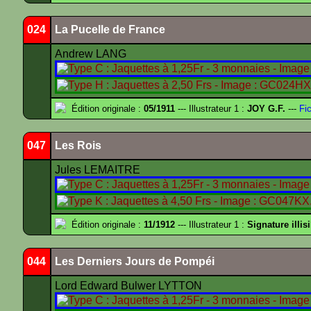
024
La Pucelle de France
Andrew LANG
Édition originale :
05/1911
--- Illustrateur 1 :
JOY G.F.
---
Fic
047
Les Rois
Jules LEMAITRE
Édition originale :
11/1912
--- Illustrateur 1 :
Signature illis
044
Les Derniers Jours de Pompéi
Lord Edward Bulwer LYTTON