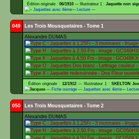
Édition originale :
06/1910
--- Illustrateur 1 :
Jaquette non sig
--
Jaquettes avec 4ème
---
Lecture
---
049
Les Trois Mousquetaires - Tome 1
Alexandre DUMAS
Édition originale :
12/1912
--- Illustrateur 1 :
SKELTON Jose
Jacques
---
Fiche ouvrage
---
Jaquettes avec 4ème
---
Lectur
050
Les Trois Mousquetaires - Tome 2
Alexandre DUMAS