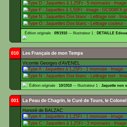
Édition originale :
09/1910
--- Illustrateur 1 :
DETAILLE Edouar
010
Les Français de mon Temps
Vicomte Georges d'AVENEL
Édition originale :
10/1910
--- Illustrateur 1 :
Jaquette non 
001
La Peau de Chagrin, le Curé de Tours, le Colone
Honoré de BALZAC