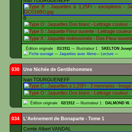
Ivan TOURGUENEFF
B
Édition originale :
01/1911
--- Illustrateur 1 :
SKELTON Joseph 
Fiche ouvrage
---
Jaquettes avec 4ème
---
Lecture
---
030
Une Nichée de Gentilshommes
Ivan TOURGUENEFF
Édition originale :
02/1912
--- Illustrateur 1 :
DALMOND W.
-
034
L'Avènement de Bonaparte - Tome 1
Comte Albert VANDAL