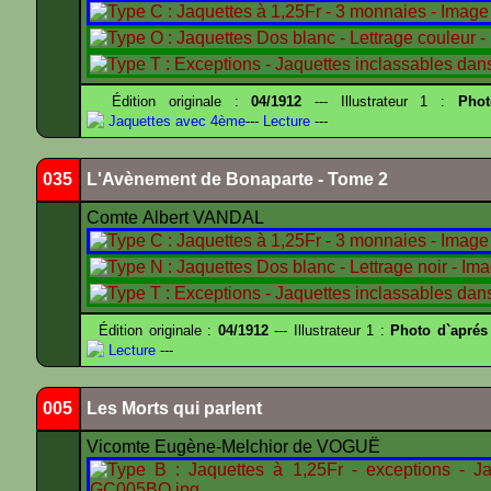
Édition originale :
04/1912
--- Illustrateur 1 :
Pho
Jaquettes avec 4ème
---
Lecture
---
035
L'Avènement de Bonaparte - Tome 2
Comte Albert VANDAL
Édition originale :
04/1912
--- Illustrateur 1 :
Photo d`aprés
Lecture
---
005
Les Morts qui parlent
Vicomte Eugène-Melchior de VOGUË