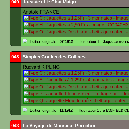
040
Jocaste et le Chat Maigre
Anatole FRANCE
Édition originale :
07/1912
--- Illustrateur 1 :
Jaquette non 
048
Simples Contes des Collines
Rudyard KIPLING
Édition originale :
11/1912
--- Illustrateur 1 :
STANFIELD Cl
043
Le Voyage de Monsieur Perrichon