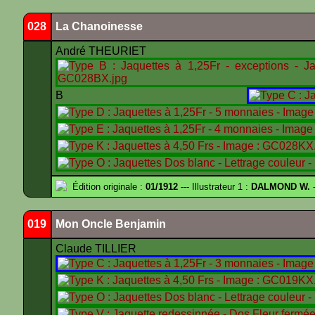
028
La Chanoinesse
André THEURIET
B
Édition originale :
01/1912
--- Illustrateur 1 :
DALMOND W.
-
019
Mon Oncle Benjamin
Claude TILLIER