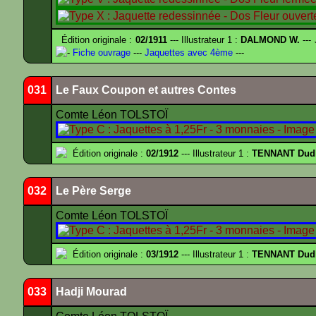
Édition originale :
02/1911
--- Illustrateur 1 :
DALMOND W.
---
-
Fiche ouvrage
---
Jaquettes avec 4ème
---
031
Le Faux Coupon et autres Contes
Comte Léon TOLSTOÏ
Édition originale :
02/1912
--- Illustrateur 1 :
TENNANT Dud
032
Le Père Serge
Comte Léon TOLSTOÏ
Édition originale :
03/1912
--- Illustrateur 1 :
TENNANT Dud
033
Hadji Mourad