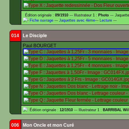
Édition originale :
09/1910
--- Illustrateur 1 :
Photo
--- Jaquett
-
Fiche ouvrage
---
Jaquettes avec 4ème
---
Lecture
---
014
Le Disciple
Paul BOURGET
Édition originale :
12/1910
--- Illustrateur 1 :
BARRIBAL Wil
006
Mon Oncle et mon Curé