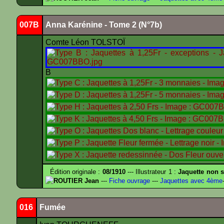
007B
Anna Karénine - Tome 2 (N°7b)
Comte Léon TOLSTOÏ
B
Édition originale :
08/1910
--- Illustrateur 1 :
Jaquette non s
ROUTIER Jean
---
Fiche ouvrage
---
Jaquettes avec 4ème
016
Fumée