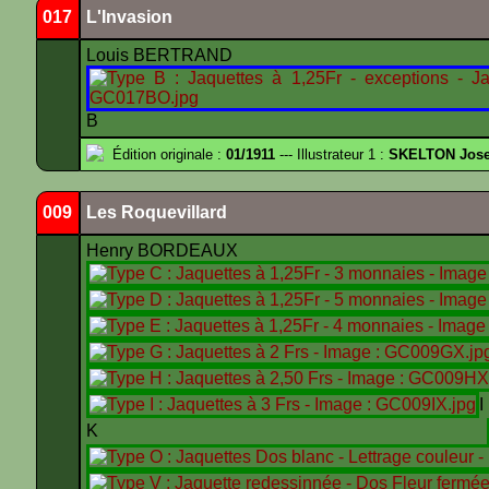
017
L'Invasion
Louis BERTRAND
B
Édition originale :
01/1911
--- Illustrateur 1 :
SKELTON Josep
009
Les Roquevillard
Henry BORDEAUX
K