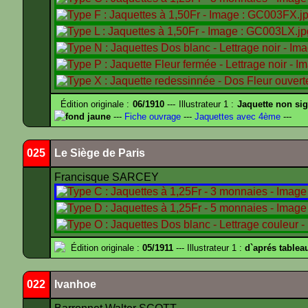
Édition originale :
06/1910
--- Illustrateur 1 :
Jaquette non si
fond jaune
---
Fiche ouvrage
---
Jaquettes avec 4ème
---
025
Le Siège de Paris
Francisque SARCEY
Édition originale :
05/1911
--- Illustrateur 1 :
d`aprés tablea
022
Ivanhoe