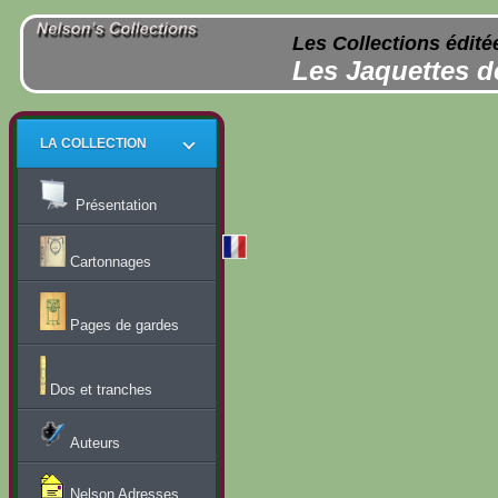
Les Collections édité
Les Jaquettes d
LA COLLECTION
Présentation
Cartonnages
Pages de gardes
Dos et tranches
Auteurs
Nelson Adresses