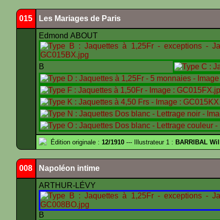
015
Les Mariages de Paris
Edmond ABOUT
B
Édition originale :
12/1910
--- Illustrateur 1 :
BARRIBAL Wil
008
Napoléon intime
ARTHUR-LÉVY
B