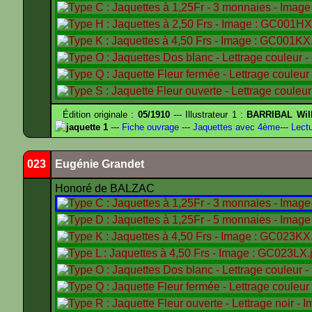
Édition originale :
05/1910
--- Illustrateur 1 :
BARRIBAL Will
jaquette 1
---
Fiche ouvrage
---
Jaquettes avec 4ème
---
Lectu
023
Eugénie Grandet
Honoré de BALZAC