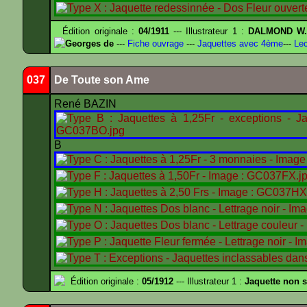
Édition originale :
04/1911
--- Illustrateur 1 :
DALMOND W
Georges de
---
Fiche ouvrage
---
Jaquettes avec 4ème
---
Lec
037
De Toute son Ame
René BAZIN
B
Édition originale :
05/1912
--- Illustrateur 1 :
Jaquette non 