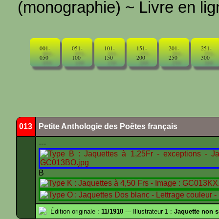
(monographie) ~ Livre en ligne
001-
051-
101-
151-
201-
251-
050
100
150
200
250
300
013
Petite Anthologie des Poêtes français
---
B
Édition originale :
11/1910
--- Illustrateur 1 :
Jaquette non 