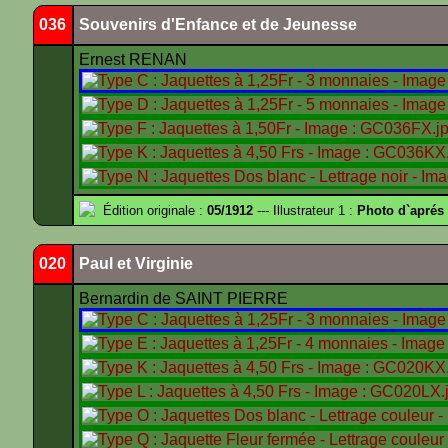
036
Souvenirs d'Enfance et de Jeunesse
Ernest RENAN
Édition originale :
05/1912
--- Illustrateur 1 :
Photo d`apré
020
Paul et Virginie
Bernardin de SAINT PIERRE