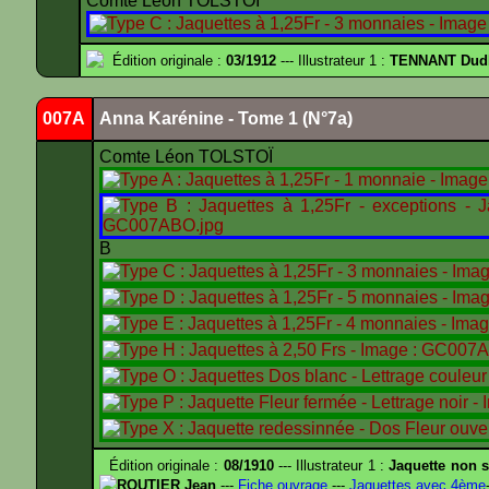
Comte Léon TOLSTOÏ
Édition originale :
03/1912
--- Illustrateur 1 :
TENNANT Dud
007A
Anna Karénine - Tome 1 (N°7a)
Comte Léon TOLSTOÏ
B
Édition originale :
08/1910
--- Illustrateur 1 :
Jaquette non s
ROUTIER Jean
---
Fiche ouvrage
---
Jaquettes avec 4ème