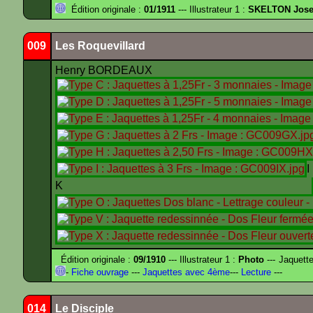
Édition originale :
01/1911
--- Illustrateur 1 :
SKELTON Josep
009
Les Roquevillard
Henry BORDEAUX
K
Édition originale :
09/1910
--- Illustrateur 1 :
Photo
--- Jaquett
-
Fiche ouvrage
---
Jaquettes avec 4ème
---
Lecture
---
014
Le Disciple