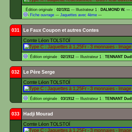
Édition originale :
02/1911
--- Illustrateur 1 :
DALMOND W.
---
-
Fiche ouvrage
---
Jaquettes avec 4ème
---
031
Le Faux Coupon et autres Contes
Comte Léon TOLSTOÏ
Édition originale :
02/1912
--- Illustrateur 1 :
TENNANT Dud
032
Le Père Serge
Comte Léon TOLSTOÏ
Édition originale :
03/1912
--- Illustrateur 1 :
TENNANT Dud
033
Hadji Mourad
Comte Léon TOLSTOÏ