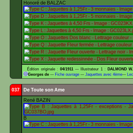
Honoré de BALZAC
Édition originale :
04/1911
--- Illustrateur 1 :
DALMOND W
Georges de
---
Fiche ouvrage
---
Jaquettes avec 4ème
---
Lec
037
De Toute son Ame
René BAZIN
B