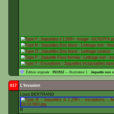
Édition originale :
05/1912
--- Illustrateur 1 :
Jaquette non 
017
L'Invasion
Louis BERTRAND
B