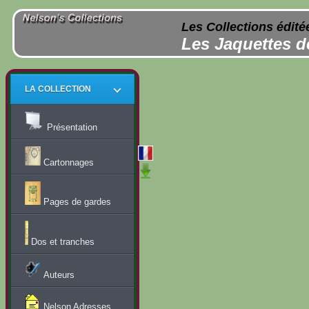
Les Collections édité
Les Jaquettes d
LA COLLECTION
Présentation
Cartonnages
Pages de gardes
Dos et tranches
Auteurs
Nelson Adresses