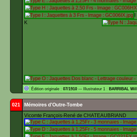
K
Édition originale :
07/1910
--- Illustrateur 1 :
BARRIBAL Will
021
Mémoires d'Outre-Tombe
Vicomte François-René de CHATEAUBRIAND