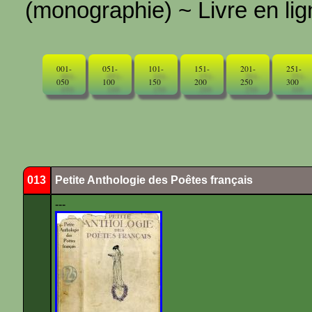
(monographie) ~ Livre en ligne
001-
051-
101-
151-
201-
251-
050
100
150
200
250
300
013
Petite Anthologie des Poêtes français
---