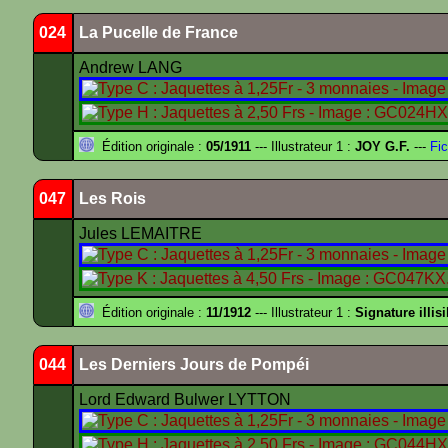
024
La Pucelle de France
Andrew LANG
Édition originale :
05/1911
--- Illustrateur 1 :
JOY G.F.
---
Fic
047
Les Rois
Jules LEMAITRE
Édition originale :
11/1912
--- Illustrateur 1 :
Signature illisi
044
Les Derniers Jours de Pompéi
Lord Edward Bulwer LYTTON