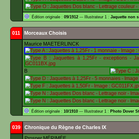
Édition originale :
09/1912
--- Illustrateur 1 :
Jaquette non 
011
Morceaux Choisis
Maurice MAETERLINCK
B
Édition originale :
10/1910
--- Illustrateur 1 :
Photo Dover St
039
Chronique du Règne de Charles IX
Prosper MÉRIMÉE