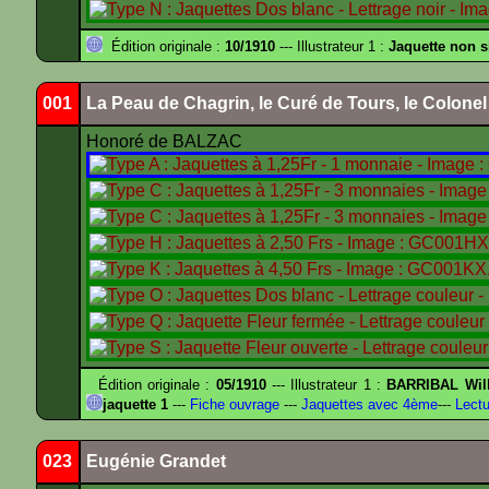
Édition originale :
10/1910
--- Illustrateur 1 :
Jaquette non 
001
La Peau de Chagrin, le Curé de Tours, le Colone
Honoré de BALZAC
Édition originale :
05/1910
--- Illustrateur 1 :
BARRIBAL Will
jaquette 1
---
Fiche ouvrage
---
Jaquettes avec 4ème
---
Lectu
023
Eugénie Grandet