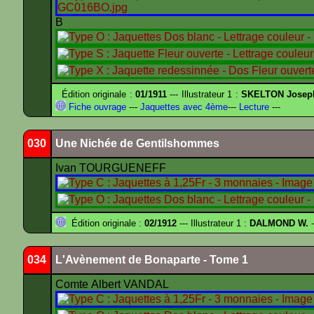
B
Édition originale :
01/1911
--- Illustrateur 1 :
SKELTON Joseph 
Fiche ouvrage
---
Jaquettes avec 4ème
---
Lecture
---
030
Une Nichée de Gentilshommes
Ivan TOURGUENEFF
Édition originale :
02/1912
--- Illustrateur 1 :
DALMOND W.
-
034
L'Avènement de Bonaparte - Tome 1
Comte Albert VANDAL