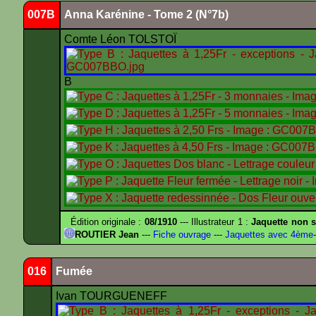
007B
Anna Karénine - Tome 2 (N°7b)
Comte Léon TOLSTOÏ
B
Édition originale :
08/1910
--- Illustrateur 1 :
Jaquette non s
ROUTIER Jean
---
Fiche ouvrage
---
Jaquettes avec 4ème
-
016
Fumée
Ivan TOURGUENEFF