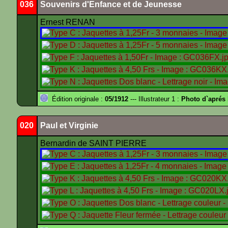
036
Souvenirs d'Enfance et de Jeunesse
Ernest RENAN
Édition originale :
05/1912
--- Illustrateur 1 :
Photo d`apré
020
Paul et Virginie
Bernardin de SAINT PIERRE