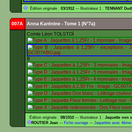
Édition originale :
03/1912
--- Illustrateur 1 :
TENNANT Dud
007A
Anna Karénine - Tome 1 (N°7a)
Comte Léon TOLSTOÏ
B
Édition originale :
08/1910
--- Illustrateur 1 :
Jaquette non s
ROUTIER Jean
---
Fiche ouvrage
---
Jaquettes avec 4ème
-