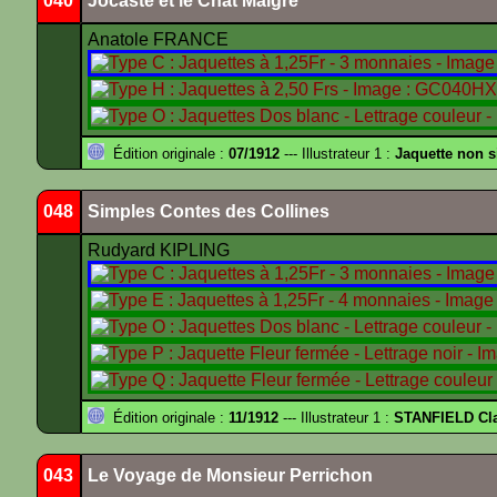
040
Jocaste et le Chat Maigre
Anatole FRANCE
Édition originale :
07/1912
--- Illustrateur 1 :
Jaquette non 
048
Simples Contes des Collines
Rudyard KIPLING
Édition originale :
11/1912
--- Illustrateur 1 :
STANFIELD Cl
043
Le Voyage de Monsieur Perrichon