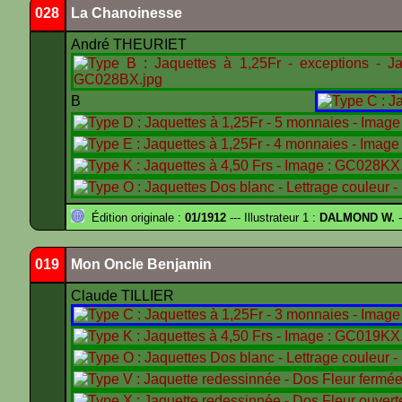
028
La Chanoinesse
André THEURIET
B
Édition originale :
01/1912
--- Illustrateur 1 :
DALMOND W.
-
019
Mon Oncle Benjamin
Claude TILLIER