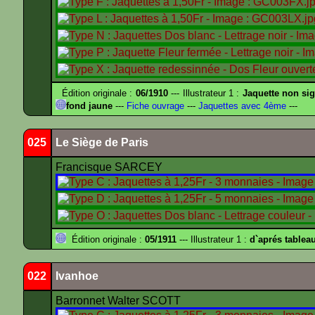
Édition originale :
06/1910
--- Illustrateur 1 :
Jaquette non si
fond jaune
---
Fiche ouvrage
---
Jaquettes avec 4ème
---
025
Le Siège de Paris
Francisque SARCEY
Édition originale :
05/1911
--- Illustrateur 1 :
d`aprés tablea
022
Ivanhoe
Barronnet Walter SCOTT