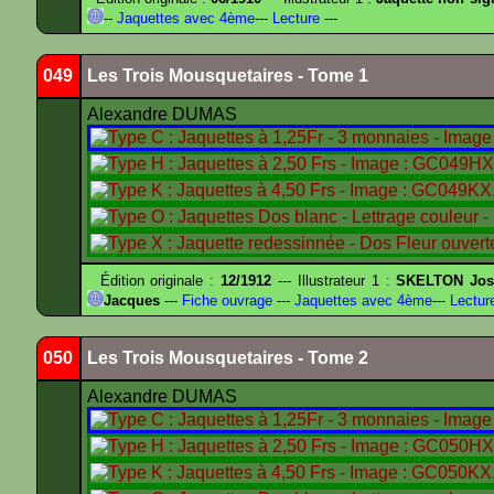
--
Jaquettes avec 4ème
---
Lecture
---
049
Les Trois Mousquetaires - Tome 1
Alexandre DUMAS
Édition originale :
12/1912
--- Illustrateur 1 :
SKELTON Jose
Jacques
---
Fiche ouvrage
---
Jaquettes avec 4ème
---
Lectur
050
Les Trois Mousquetaires - Tome 2
Alexandre DUMAS