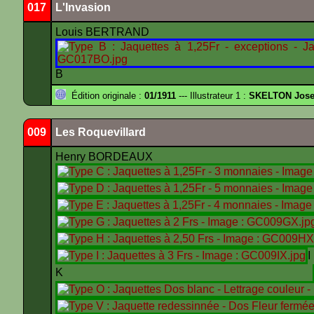
017
L'Invasion
Louis BERTRAND
B
Édition originale :
01/1911
--- Illustrateur 1 :
SKELTON Josep
009
Les Roquevillard
Henry BORDEAUX
K