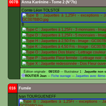
007B
Anna Karénine - Tome 2 (N°7b)
Comte Léon TOLSTOÏ
B
Édition originale :
08/1910
--- Illustrateur 1 :
Jaquette non s
ROUTIER Jean
---
Fiche ouvrage
---
Jaquettes avec 4ème
-
016
Fumée
Ivan TOURGUENEFF