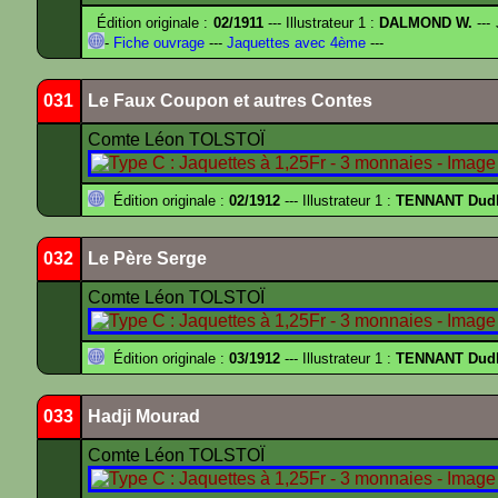
Édition originale :
02/1911
--- Illustrateur 1 :
DALMOND W.
---
-
Fiche ouvrage
---
Jaquettes avec 4ème
---
031
Le Faux Coupon et autres Contes
Comte Léon TOLSTOÏ
Édition originale :
02/1912
--- Illustrateur 1 :
TENNANT Dud
032
Le Père Serge
Comte Léon TOLSTOÏ
Édition originale :
03/1912
--- Illustrateur 1 :
TENNANT Dud
033
Hadji Mourad
Comte Léon TOLSTOÏ