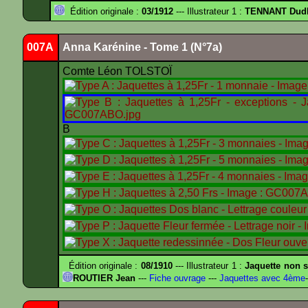
Édition originale :
03/1912
--- Illustrateur 1 :
TENNANT Dud
007A
Anna Karénine - Tome 1 (N°7a)
Comte Léon TOLSTOÏ
B
Édition originale :
08/1910
--- Illustrateur 1 :
Jaquette non s
ROUTIER Jean
---
Fiche ouvrage
---
Jaquettes avec 4ème
-