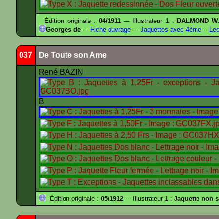
Édition originale :
04/1911
--- Illustrateur 1 :
DALMOND W
Georges de
---
Fiche ouvrage
---
Jaquettes avec 4ème
---
Lec
037
De Toute son Ame
René BAZIN
B
Édition originale :
05/1912
--- Illustrateur 1 :
Jaquette non 