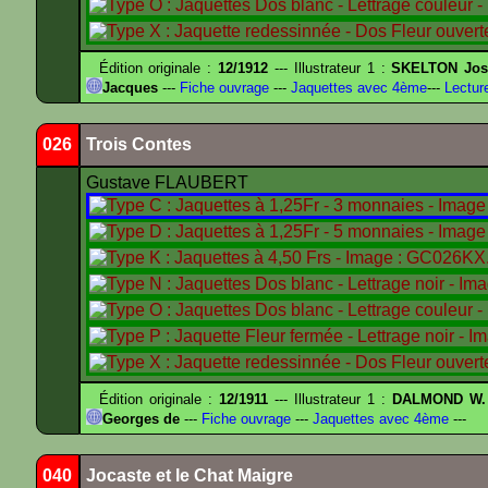
Édition originale :
12/1912
--- Illustrateur 1 :
SKELTON Jose
Jacques
---
Fiche ouvrage
---
Jaquettes avec 4ème
---
Lectur
026
Trois Contes
Gustave FLAUBERT
Édition originale :
12/1911
--- Illustrateur 1 :
DALMOND W.
Georges de
---
Fiche ouvrage
---
Jaquettes avec 4ème
---
040
Jocaste et le Chat Maigre