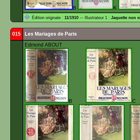
B
K
Édition originale :
11/1910
--- Illustrateur 1 :
Jaquette non s
015
Les Mariages de Paris
Edmond ABOUT
B