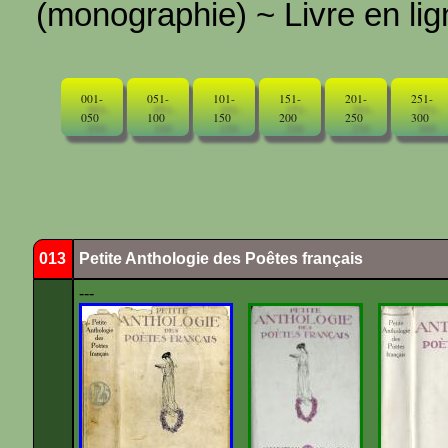
(monographie) ~ Livre en ligne
001-
051-
101-
151-
201-
251-
050
100
150
200
250
300
013
Petite Anthologie des Poêtes français
---