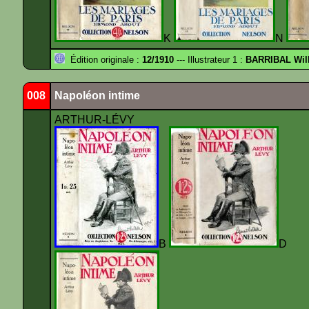
K
N
Édition originale :
12/1910
--- Illustrateur 1 :
BARRIBAL Will
008
Napoléon intime
ARTHUR-LÉVY
B