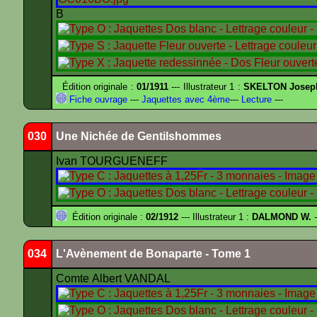
B
Édition originale :
01/1911
--- Illustrateur 1 :
SKELTON Joseph 
Fiche ouvrage
---
Jaquettes avec 4ème
---
Lecture
---
030
Une Nichée de Gentilshommes
Ivan TOURGUENEFF
Édition originale :
02/1912
--- Illustrateur 1 :
DALMOND W.
-
034
L'Avènement de Bonaparte - Tome 1
Comte Albert VANDAL