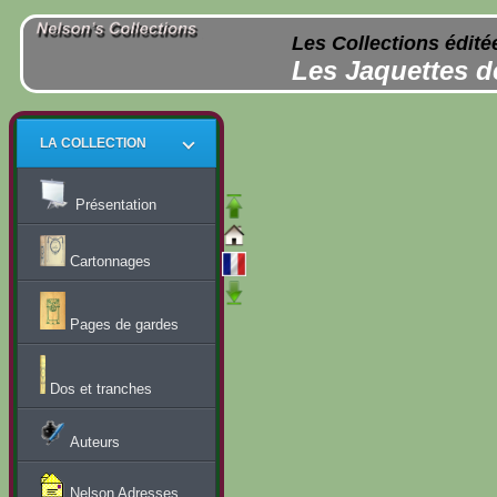
Les Collections édité
Les Jaquettes d
LA COLLECTION
Présentation
Cartonnages
Pages de gardes
Dos et tranches
Auteurs
Nelson Adresses