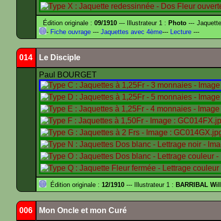
Édition originale :
09/1910
--- Illustrateur 1 :
Photo
--- Jaquett
-
Fiche ouvrage
---
Jaquettes avec 4ème
---
Lecture
---
014
Le Disciple
Paul BOURGET
Édition originale :
12/1910
--- Illustrateur 1 :
BARRIBAL Will
006
Mon Oncle et mon Curé