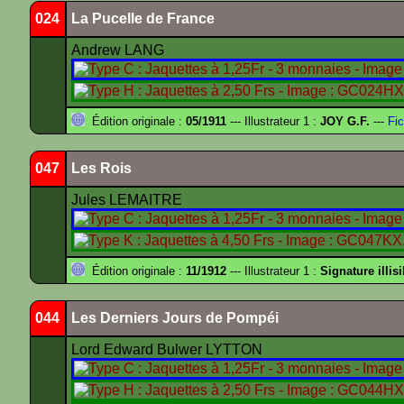
024
La Pucelle de France
Andrew LANG
Édition originale :
05/1911
--- Illustrateur 1 :
JOY G.F.
---
Fic
047
Les Rois
Jules LEMAITRE
Édition originale :
11/1912
--- Illustrateur 1 :
Signature illisi
044
Les Derniers Jours de Pompéi
Lord Edward Bulwer LYTTON