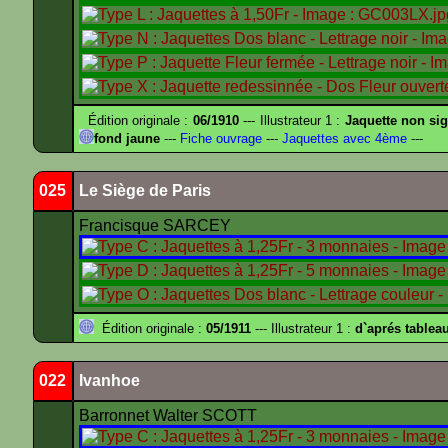
Édition originale :
06/1910
--- Illustrateur 1 :
Jaquette non si
fond jaune
---
Fiche ouvrage
---
Jaquettes avec 4ème
---
025
Le Siège de Paris
Francisque SARCEY
Édition originale :
05/1911
--- Illustrateur 1 :
d`aprés tablea
022
Ivanhoe
Barronnet Walter SCOTT