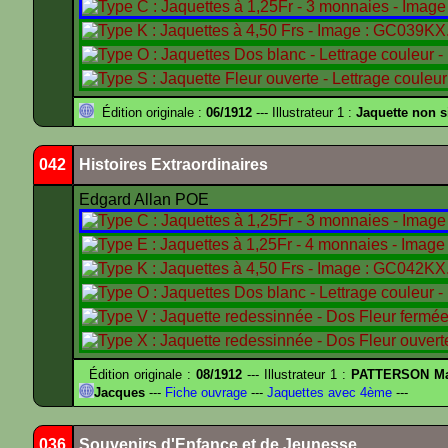
Édition originale :
06/1912
--- Illustrateur 1 :
Jaquette non 
042
Histoires Extraordinaires
Edgard Allan POE
Édition originale :
08/1912
--- Illustrateur 1 :
PATTERSON Ma
Jacques
---
Fiche ouvrage
---
Jaquettes avec 4ème
---
036
Souvenirs d'Enfance et de Jeunesse