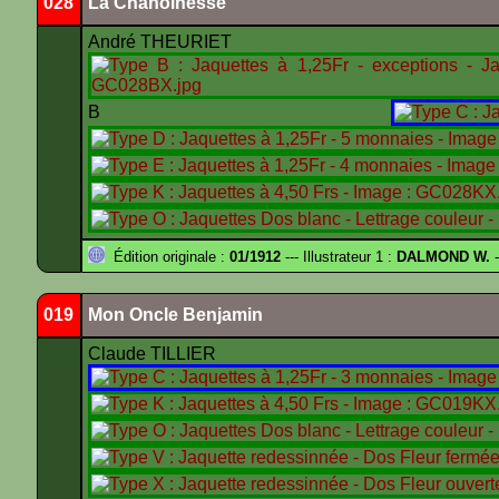
028
La Chanoinesse
André THEURIET
B
Édition originale :
01/1912
--- Illustrateur 1 :
DALMOND W.
-
019
Mon Oncle Benjamin
Claude TILLIER