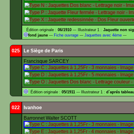
Édition originale :
06/1910
--- Illustrateur 1 :
Jaquette non si
fond jaune
---
Fiche ouvrage
---
Jaquettes avec 4ème
---
025
Le Siège de Paris
Francisque SARCEY
Édition originale :
05/1911
--- Illustrateur 1 :
d`aprés tablea
022
Ivanhoe
Barronnet Walter SCOTT