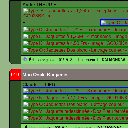
André THEURIET
B
Édition originale :
01/1912
--- Illustrateur 1 :
DALMOND W.
-
019
Mon Oncle Benjamin
Claude TILLIER
Édition originale :
02/1911
--- Illustrateur 1 :
DALMOND W.
---