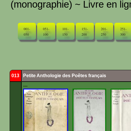
(monographie) ~ Livre en ligne
001-
051-
101-
151-
201-
251-
050
100
150
200
250
300
013
Petite Anthologie des Poêtes français
---