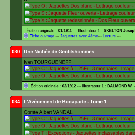
Édition originale :
01/1911
--- Illustrateur 1 :
SKELTON Joseph 
Fiche ouvrage
---
Jaquettes avec 4ème
---
Lecture
---
030
Une Nichée de Gentilshommes
Ivan TOURGUENEFF
Édition originale :
02/1912
--- Illustrateur 1 :
DALMOND W.
-
034
L'Avènement de Bonaparte - Tome 1
Comte Albert VANDAL