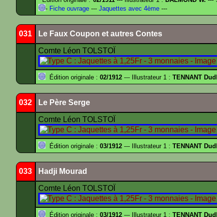
-
Fiche ouvrage
---
Jaquettes avec 4ème
---
031
Le Faux Coupon et autres Contes
Comte Léon TOLSTOÏ
Édition originale :
02/1912
--- Illustrateur 1 :
TENNANT Dud
032
Le Père Serge
Comte Léon TOLSTOÏ
Édition originale :
03/1912
--- Illustrateur 1 :
TENNANT Dud
033
Hadji Mourad
Comte Léon TOLSTOÏ
Édition originale :
03/1912
--- Illustrateur 1 :
TENNANT Dud