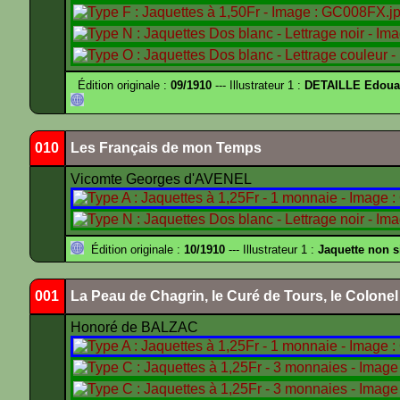
Édition originale :
09/1910
--- Illustrateur 1 :
DETAILLE Edouar
010
Les Français de mon Temps
Vicomte Georges d'AVENEL
Édition originale :
10/1910
--- Illustrateur 1 :
Jaquette non 
001
La Peau de Chagrin, le Curé de Tours, le Colone
Honoré de BALZAC