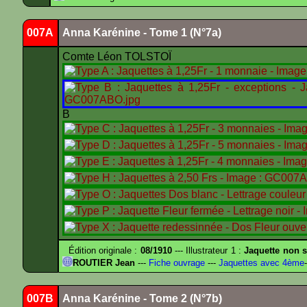
007A
Anna Karénine - Tome 1 (N°7a)
Comte Léon TOLSTOÏ
B
Édition originale :
08/1910
--- Illustrateur 1 :
Jaquette non s
ROUTIER Jean
---
Fiche ouvrage
---
Jaquettes avec 4ème
-
007B
Anna Karénine - Tome 2 (N°7b)