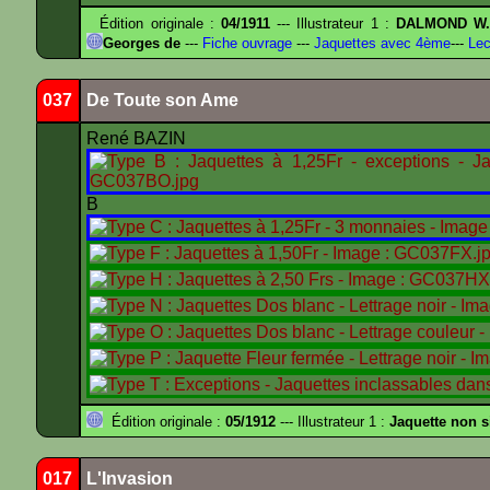
Édition originale :
04/1911
--- Illustrateur 1 :
DALMOND W
Georges de
---
Fiche ouvrage
---
Jaquettes avec 4ème
---
Lec
037
De Toute son Ame
René BAZIN
B
Édition originale :
05/1912
--- Illustrateur 1 :
Jaquette non 
017
L'Invasion