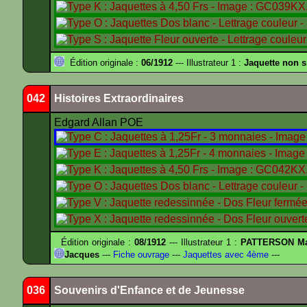
Édition originale :
06/1912
--- Illustrateur 1 :
Jaquette non 
042
Histoires Extraordinaires
Edgard Allan POE
Édition originale :
08/1912
--- Illustrateur 1 :
PATTERSON Ma
Jacques
---
Fiche ouvrage
---
Jaquettes avec 4ème
---
036
Souvenirs d'Enfance et de Jeunesse