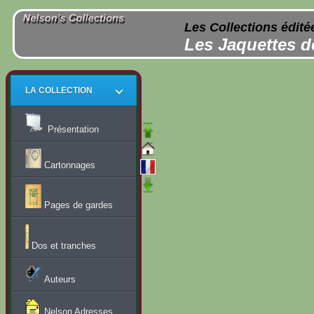
Les Collections édité
Les Jaquettes d
LA COLLECTION
Présentation
Cartonnages
Pages de gardes
Dos et tranches
Auteurs
Nelson Adresses