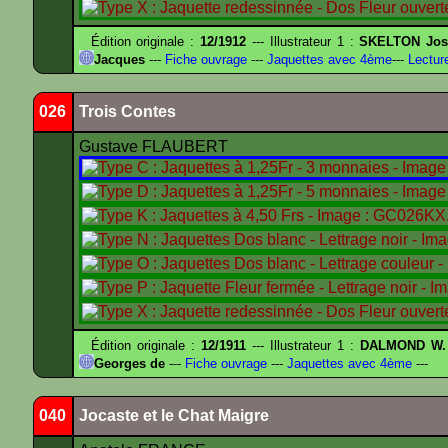
Édition originale :
12/1912
--- Illustrateur 1 :
SKELTON Jose
Jacques
---
Fiche ouvrage
---
Jaquettes avec 4ème
---
Lectur
026
Trois Contes
Gustave FLAUBERT
Édition originale :
12/1911
--- Illustrateur 1 :
DALMOND W.
Georges de
---
Fiche ouvrage
---
Jaquettes avec 4ème
---
040
Jocaste et le Chat Maigre