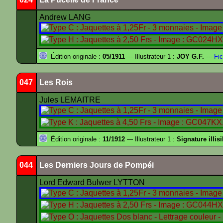
Andrew LANG
Édition originale :
05/1911
--- Illustrateur 1 :
JOY G.F.
---
Fic
047
Les Rois
Jules LEMAITRE
Édition originale :
11/1912
--- Illustrateur 1 :
Signature illisi
044
Les Derniers Jours de Pompéi
Lord Edward Bulwer LYTTON