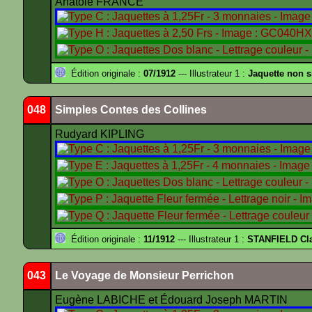
Anatole FRANCE
Édition originale :
07/1912
--- Illustrateur 1 :
Jaquette non 
048
Simples Contes des Collines
Rudyard KIPLING
Édition originale :
11/1912
--- Illustrateur 1 :
STANFIELD Cl
043
Le Voyage de Monsieur Perrichon
Eugène LABICHE et Édouard Joseph MARTIN