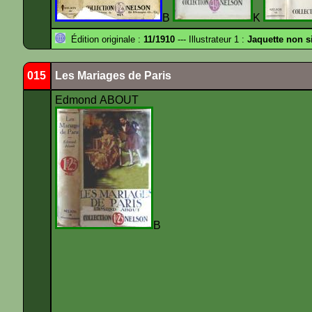
B
K
Édition originale :
11/1910
--- Illustrateur 1 :
Jaquette non s
015
Les Mariages de Paris
Edmond ABOUT