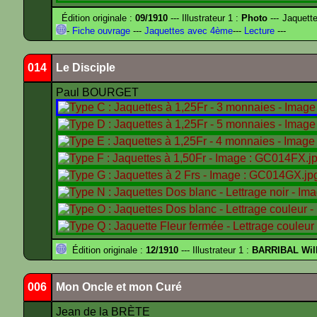
Édition originale :
09/1910
--- Illustrateur 1 :
Photo
--- Jaquett
-
Fiche ouvrage
---
Jaquettes avec 4ème
---
Lecture
---
014
Le Disciple
Paul BOURGET
Édition originale :
12/1910
--- Illustrateur 1 :
BARRIBAL Will
006
Mon Oncle et mon Curé
Jean de la BRÈTE