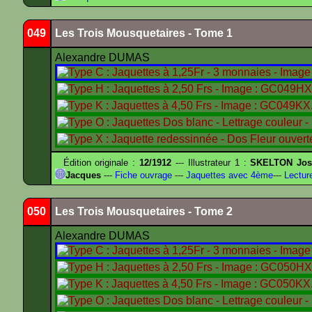
049
Les Trois Mousquetaires - Tome 1
Alexandre DUMAS
Édition originale :
12/1912
--- Illustrateur 1 :
SKELTON Jose
Jacques
---
Fiche ouvrage
---
Jaquettes avec 4ème
---
Lectur
050
Les Trois Mousquetaires - Tome 2
Alexandre DUMAS