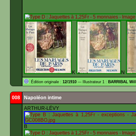
K
N
Édition originale :
12/1910
--- Illustrateur 1 :
BARRIBAL Will
008
Napoléon intime
ARTHUR-LÉVY
B