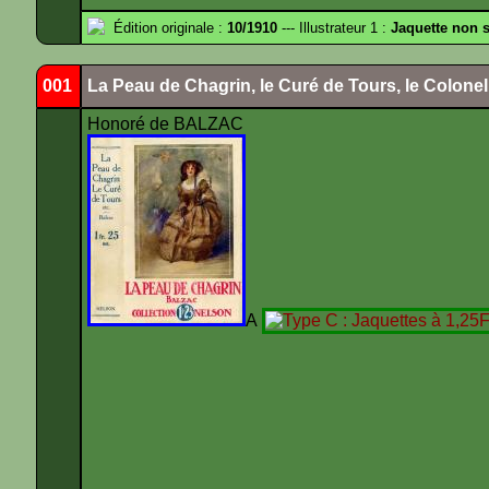
Édition originale :
10/1910
--- Illustrateur 1 :
Jaquette non 
001
La Peau de Chagrin, le Curé de Tours, le Colone
Honoré de BALZAC
A