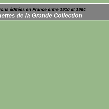
ions éditées en France entre 1910 et 1964
ettes de la Grande Collection