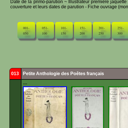
Date de la primo-parution ~ Illustrateur première jaquett
couverture et leurs dates de parution - Fiche ouvrage (mono
001-
051-
101-
151-
201-
251-
050
100
150
200
250
300
013
Petite Anthologie des Poêtes français
---