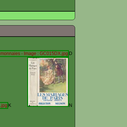
D
K
N