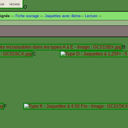
O
signée
---
Fiche ouvrage
---
Jaquettes avec 4ème
---
Lecture
---
B
C
F