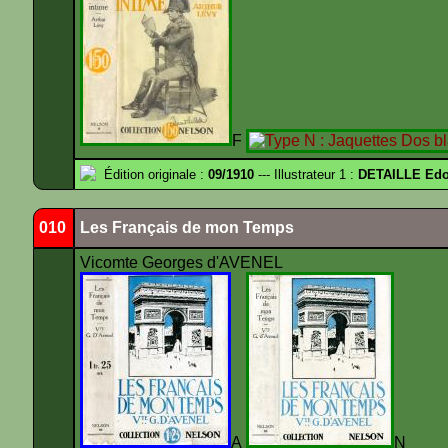
F
Édition originale :
09/1910
--- Illustrateur 1 :
DETAILLE Edou
010
Les Français de mon Temps
Vicomte Georges d'AVENEL
A
N