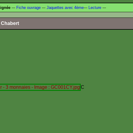
signée
---
Fiche ouvrage
---
Jaquettes avec 4ème
---
Lecture
---
l Chabert
C