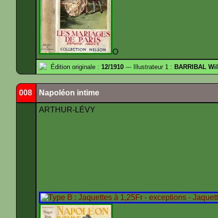
O
Édition originale :
12/1910
--- Illustrateur 1 :
BARRIBAL Wil
008
Napoléon intime
ARTHUR-LÉVY