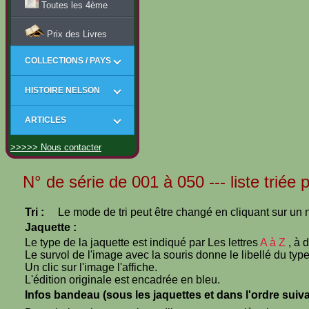
Toutes les 4ème
Prix des Livres
COLLECTIONS / PAYS
HISTOIRE NELSON
ARTICLES
>>>>> Nous contacter
N° de série de 001 à 050 --- liste triée
Tri :
Le mode de tri peut être changé en cliquant sur un n
Jaquette :
Le type de la jaquette est indiqué par Les lettres
A à Z
, à 
Le survol de l'image avec la souris donne le libellé du type
Un clic sur l'image l'affiche.
L'édition originale est encadrée en bleu.
Infos bandeau (sous les jaquettes et dans l'ordre suiva