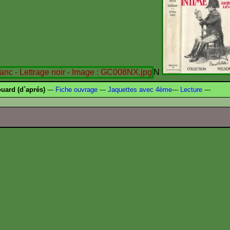
N
ard (d`aprés)
---
Fiche ouvrage
---
Jaquettes avec 4ème
---
Lecture
---