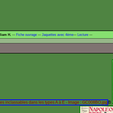
liam H.
---
Fiche ouvrage
---
Jaquettes avec 4ème
---
Lecture
---
B