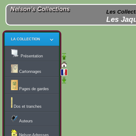
Les Collect
Les Jaqu
LA COLLECTION
Présentation
Cartonnages
Pages de gardes
Dos et tranches
Auteurs
Nelson Adresses