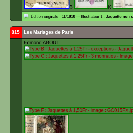
B
K
Édition originale :
11/1910
--- Illustrateur 1 :
Jaquette non 
015
Les Mariages de Paris
Edmond ABOUT