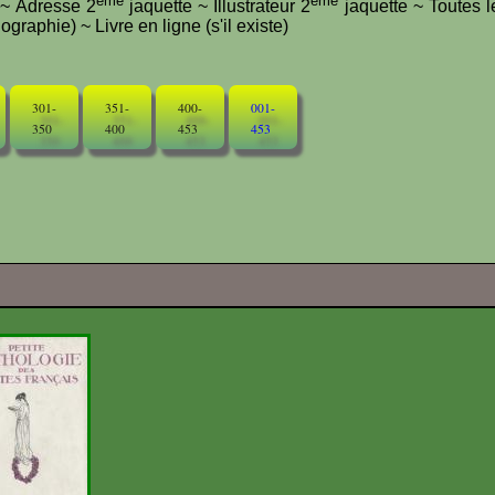
ème
ème
e ~ Adresse 2
jaquette ~ Illustrateur 2
jaquette ~ Toutes l
graphie) ~ Livre en ligne (s'il existe)
301-
351-
400-
001-
350
400
453
453