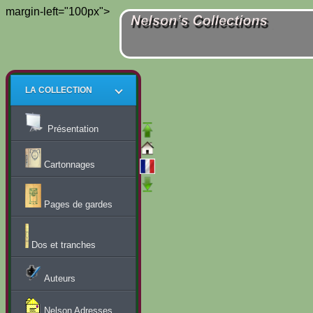
margin-left="100px">
LA COLLECTION
Présentation
Cartonnages
Pages de gardes
Dos et tranches
Auteurs
Nelson Adresses