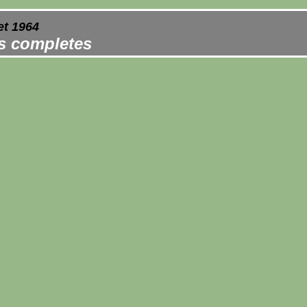
et 1964
es completes