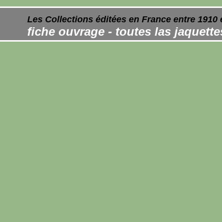
Les Collections éditées en France entre 1910 
fiche ouvrage - toutes las jaquett