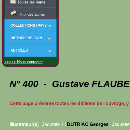
Toutes les 4ème
Prix des Livres
COLLECTIONS / PAYS
HISTOIRE NELSON
ARTICLES
>>>>> Nous contacter
N° 400 - Gustave FLAUB
Cette page présente toutes les éditions de l'ouvrage, y
Illustrateur(s)
Jaquette 1 :
DUTRIAC Georges
Jaquette 