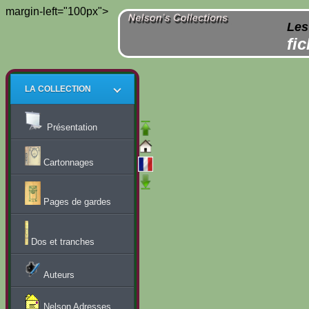
margin-left="100px">
Les
fi
LA COLLECTION
Présentation
Cartonnages
Pages de gardes
Dos et tranches
Auteurs
Nelson Adresses