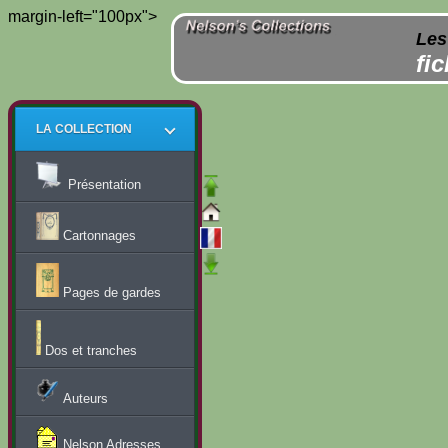
margin-left="100px">
Les
fi
LA COLLECTION
Présentation
Cartonnages
Pages de gardes
Dos et tranches
Auteurs
Nelson Adresses