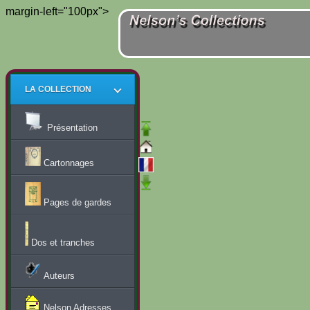
margin-left="100px">
LA COLLECTION
Présentation
Cartonnages
Pages de gardes
Dos et tranches
Auteurs
Nelson Adresses