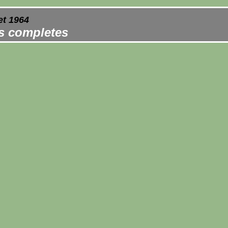
et 1964
es completes