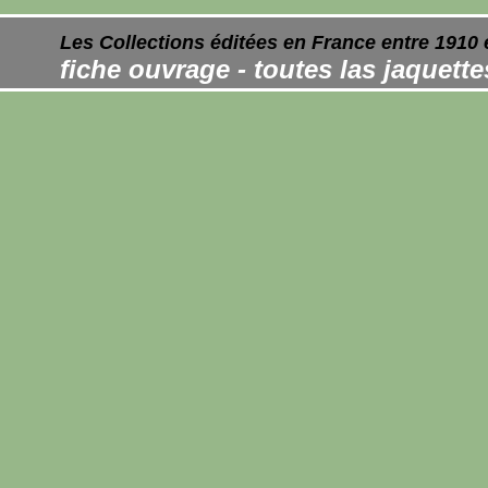
Les Collections éditées en France entre 1910 
fiche ouvrage - toutes las jaquett