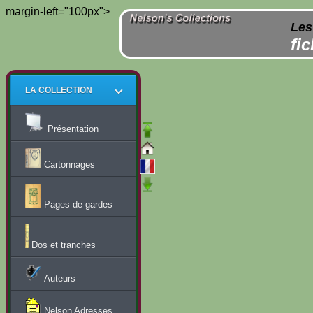
margin-left="100px">
Les
fi
LA COLLECTION
Présentation
Cartonnages
Pages de gardes
Dos et tranches
Auteurs
Nelson Adresses