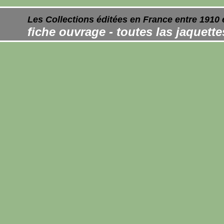
Les Collections éditées en France entre 1910 
fiche ouvrage - toutes las jaquett