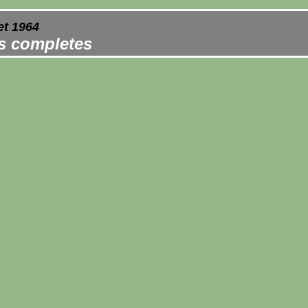
et 1964
es completes