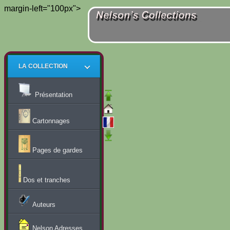
margin-left="100px">
LA COLLECTION
Présentation
Cartonnages
Pages de gardes
Dos et tranches
Auteurs
Nelson Adresses