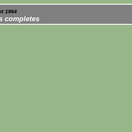
et 1964
es completes