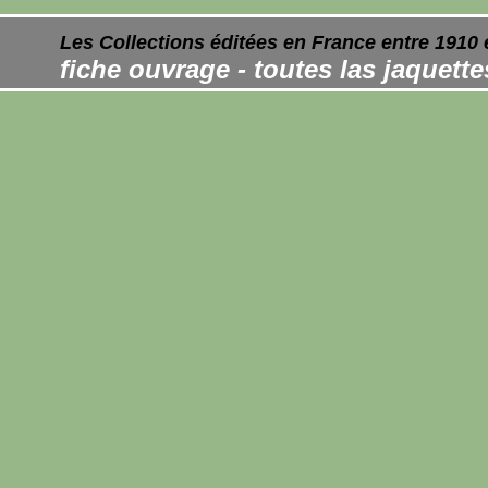
Les Collections éditées en France entre 1910 
fiche ouvrage - toutes las jaquett