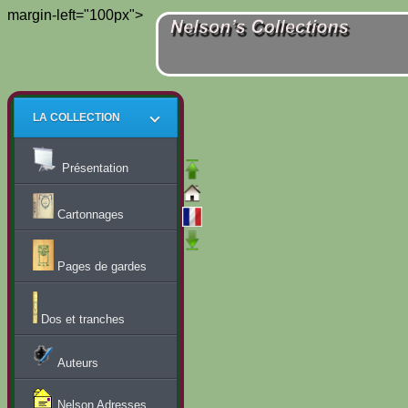
margin-left="100px">
LA COLLECTION
Présentation
Cartonnages
Pages de gardes
Dos et tranches
Auteurs
Nelson Adresses