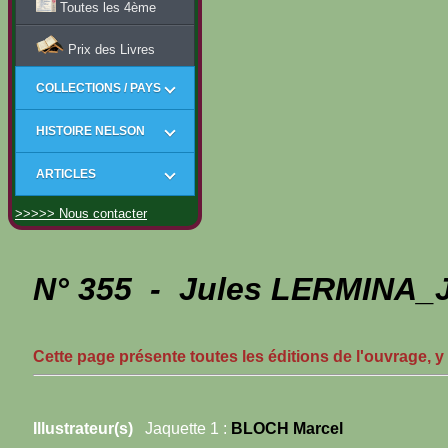
Toutes les 4ème
Prix des Livres
COLLECTIONS / PAYS
HISTOIRE NELSON
ARTICLES
>>>>> Nous contacter
N° 355 - Jules LERMINA_J 
Cette page présente toutes les éditions de l'ouvrage, y
Illustrateur(s)
Jaquette 1 :
BLOCH Marcel