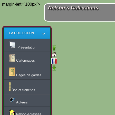
margin-left="100px">
LA COLLECTION
Présentation
Cartonnages
Pages de gardes
Dos et tranches
Auteurs
Nelson Adresses