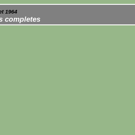
et 1964
es completes