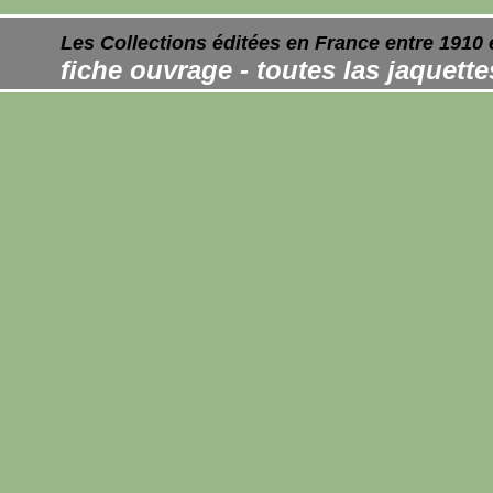
Les Collections éditées en France entre 1910 
fiche ouvrage - toutes las jaquett