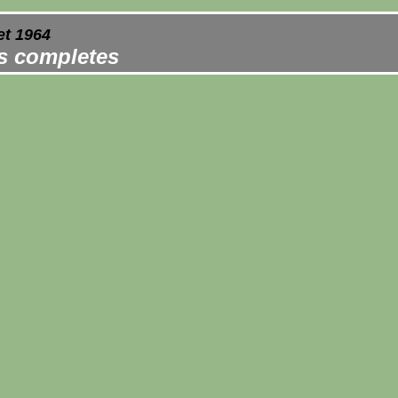
et 1964
es completes