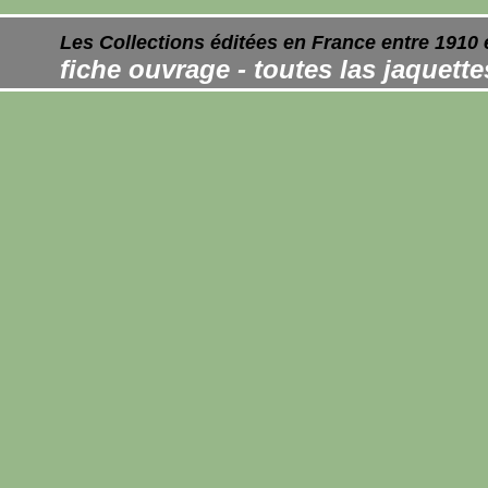
Les Collections éditées en France entre 1910 
fiche ouvrage - toutes las jaquett