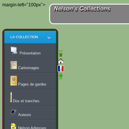
margin-left="100px">
LA COLLECTION
Présentation
Cartonnages
Pages de gardes
Dos et tranches
Auteurs
Nelson Adresses