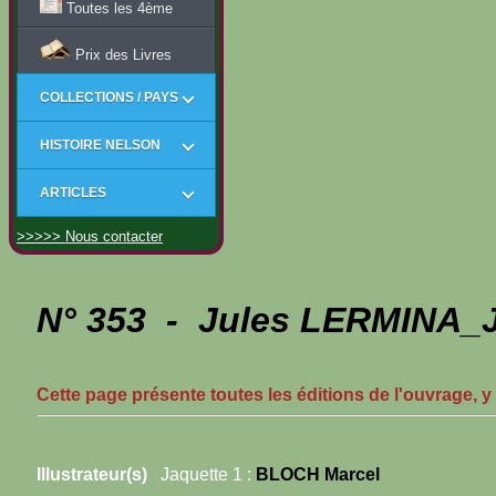
Toutes les 4ème
Prix des Livres
COLLECTIONS / PAYS
HISTOIRE NELSON
ARTICLES
>>>>> Nous contacter
N° 353 - Jules LERMINA_J 
Cette page présente toutes les éditions de l'ouvrage, y
Illustrateur(s)
Jaquette 1 :
BLOCH Marcel