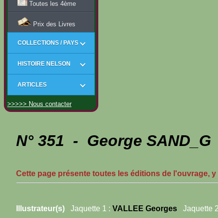
Toutes les 4ème
Prix des Livres
COLLECTIONS / PAYS
HISTOIRE NELSON
ARTICLES
>>>>> Nous contacter
N° 351 - George SAND_G -
Cette page présente toutes les éditions de l'ouvrage, y
Illustrateur(s)
Jaquette 1 :
VALLEE Georges
Jaquette 2