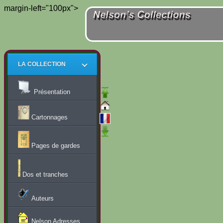
margin-left="100px">
LA COLLECTION
Présentation
Cartonnages
Pages de gardes
Dos et tranches
Auteurs
Nelson Adresses