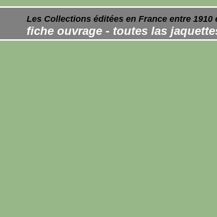
Les Collections éditées en France entre 1910 
fiche ouvrage - toutes las jaquett