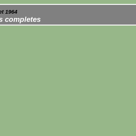
et 1964
es completes