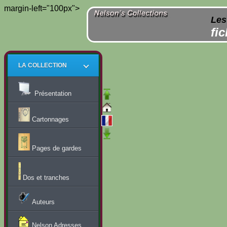
margin-left="100px">
Les
fi
LA COLLECTION
Présentation
Cartonnages
Pages de gardes
Dos et tranches
Auteurs
Nelson Adresses