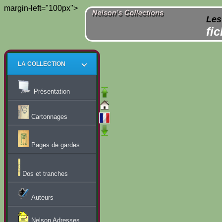
margin-left="100px">
Les
fi
LA COLLECTION
Présentation
Cartonnages
Pages de gardes
Dos et tranches
Auteurs
Nelson Adresses