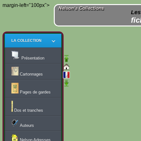
margin-left="100px">
Les
fi
LA COLLECTION
Présentation
Cartonnages
Pages de gardes
Dos et tranches
Auteurs
Nelson Adresses