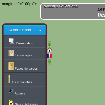
margin-left="100px">
Les
fi
LA COLLECTION
Présentation
Cartonnages
Pages de gardes
Dos et tranches
Auteurs
Nelson Adresses