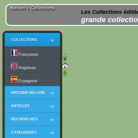
Les Collections édité
grande collectio
COLLECTIONS
Françaises
Anglaises
Espagnole
HISTOIRE NELSON
ARTICLES
RECHERCHES
CATALOGUES