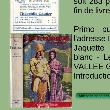
soit 283 
fin de livre
Primo pu
l'adresse
Jaquette
blanc - Le
VALLEE G
Introducti
Affichage de toutes