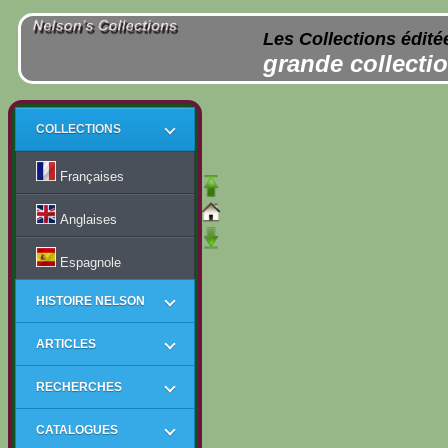
Les Collections édité
grande collectio
COLLECTIONS
Françaises
Anglaises
Espagnole
HISTOIRE NELSON
ARTICLES
RECHERCHES
CATALOGUES