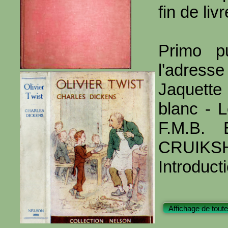
fin de livr
Primo p
l'adresse
Jaquette
blanc - L
F.M.B. 
CRUIKS
Introduct
Affichage de toute