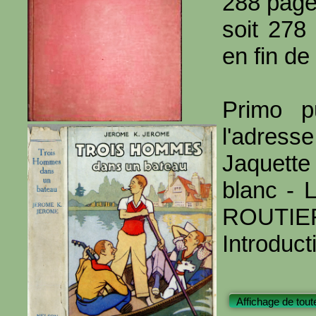
288 pag
soit 278
en fin de 
Primo p
l'adresse
Jaquett
blanc - L
ROUTIE
Introduct
Affichage de tout