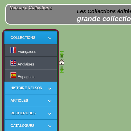
Les Collections édité
grande collectio
COLLECTIONS
Françaises
Anglaises
Espagnole
HISTOIRE NELSON
ARTICLES
RECHERCHES
CATALOGUES