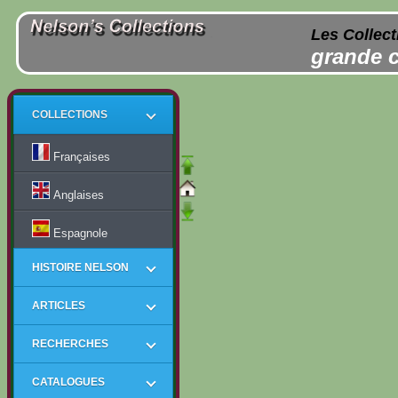
Les Collect
grande c
COLLECTIONS
Françaises
Anglaises
Espagnole
HISTOIRE NELSON
ARTICLES
RECHERCHES
CATALOGUES