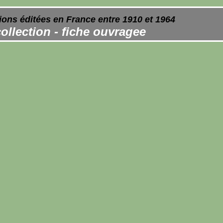
ions éditées en France entre 1910 et 1964
ollection - fiche ouvragee