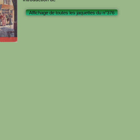
Affichage de toutes les jaquettes du n°376