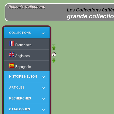
Les Collections édité
grande collectio
COLLECTIONS
Françaises
Anglaises
Espagnole
HISTOIRE NELSON
ARTICLES
RECHERCHES
CATALOGUES