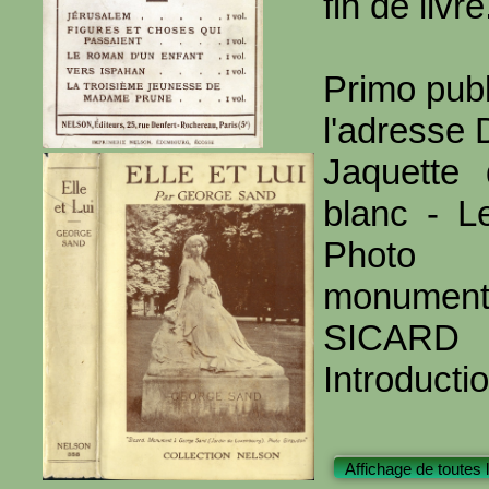
fin de livre
Primo publ
l'adresse
Jaquette
blanc - Le
Photo 
monument
SICARD
Introducti
Affichage de toutes 