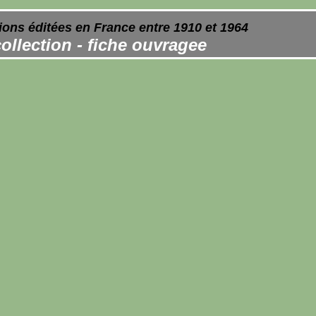
ions éditées en France entre 1910 et 1964
ollection - fiche ouvragee