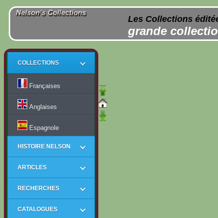
Les Collections édité
grande collectio
COLLECTIONS
Françaises
Anglaises
Espagnole
HISTOIRE NELSON
ARTICLES
RECHERCHES
CATALOGUES