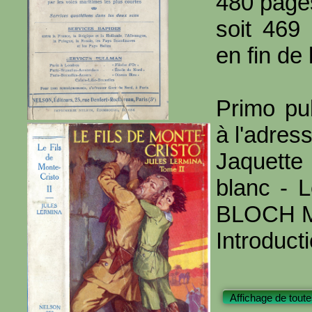
480 page
soit 469
en fin de 
Primo pu
à l'adres
Jaquette
blanc - L
BLOCH M
Introduct
Affichage de toute