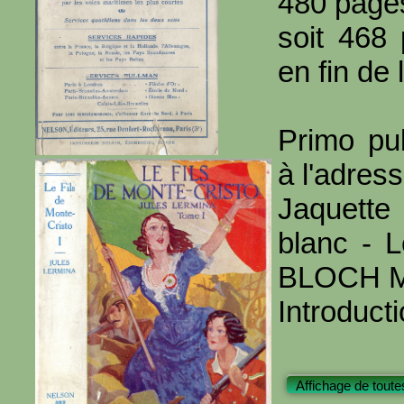
480 page
soit 468
en fin de l
Primo pub
à l'adres
Jaquette
blanc - L
BLOCH M
Introduct
Affichage de toute