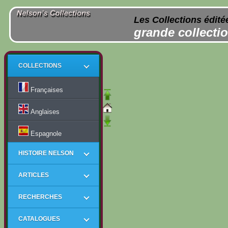
Les Collections édité
grande collectio
COLLECTIONS
Françaises
Anglaises
Espagnole
HISTOIRE NELSON
ARTICLES
RECHERCHES
CATALOGUES