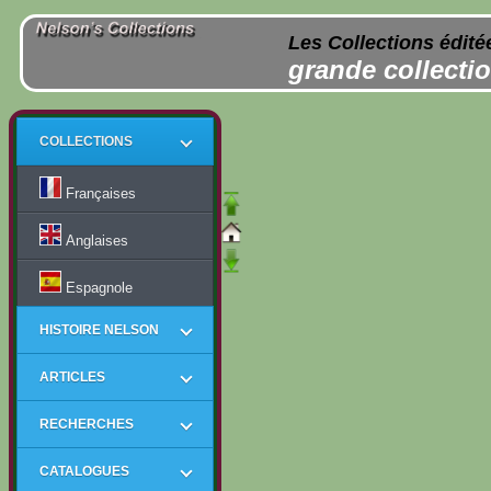
Les Collections édité
grande collectio
COLLECTIONS
Françaises
Anglaises
Espagnole
HISTOIRE NELSON
ARTICLES
RECHERCHES
CATALOGUES