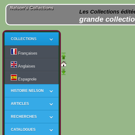
Les Collections édité
grande collectio
COLLECTIONS
Françaises
Anglaises
Espagnole
HISTOIRE NELSON
ARTICLES
RECHERCHES
CATALOGUES