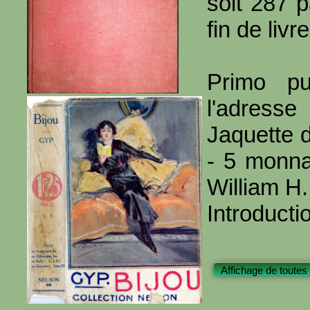
soit 287 
fin de livre
Primo pu
l'adresse
Jaquette d
- 5 monna
William H.
Introducti
Affichage de toutes