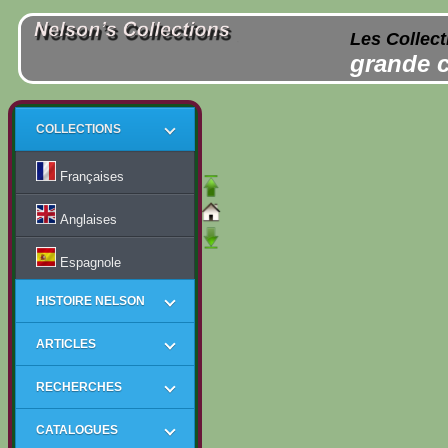
Les Collect
grande c
COLLECTIONS
Françaises
Anglaises
Espagnole
HISTOIRE NELSON
ARTICLES
RECHERCHES
CATALOGUES