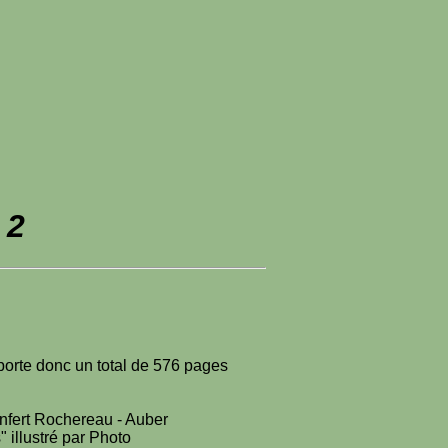
 2
mporte donc un total de 576 pages
nfert Rochereau - Auber
 illustré par Photo