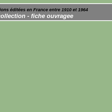
ions éditées en France entre 1910 et 1964
ollection - fiche ouvragee