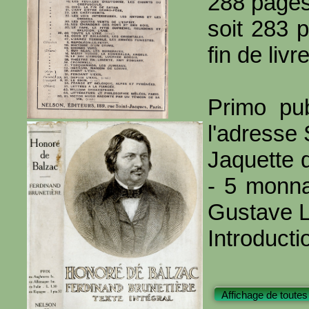
288 page
soit 283 
fin de livre
Primo pub
l'adresse
Jaquette 
- 5 monna
Gustave 
Introducti
Affichage de toutes