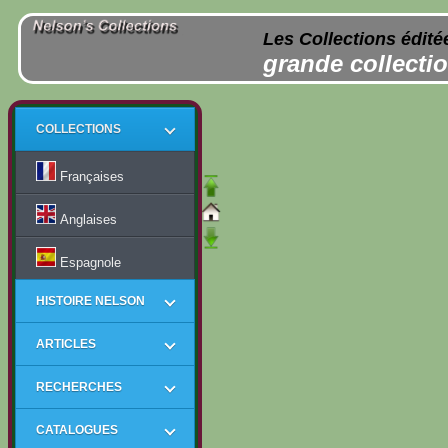
Les Collections édité
grande collectio
COLLECTIONS
Françaises
Anglaises
Espagnole
HISTOIRE NELSON
ARTICLES
RECHERCHES
CATALOGUES