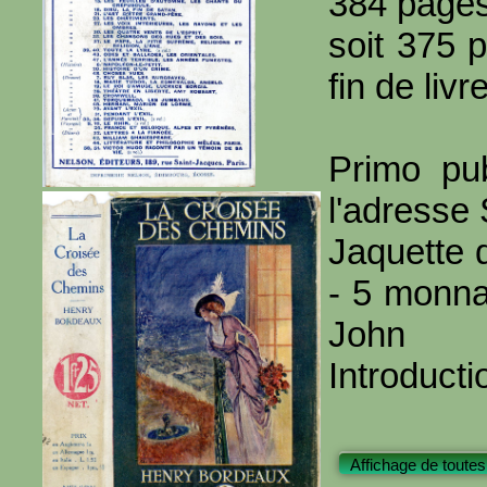
384 page
soit 375 
fin de livre
Primo pub
l'adresse
Jaquette 
- 5 monna
John
Introducti
Affichage de toutes