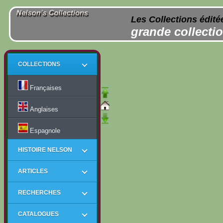
Les Collections édité
grande collectio
COLLECTIONS
Françaises
Anglaises
Espagnole
HISTOIRE NELSON
ARTICLES
RECHERCHES
CATALOGUES