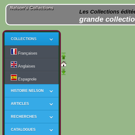
Les Collections édité
grande collectio
COLLECTIONS
Françaises
Anglaises
Espagnole
HISTOIRE NELSON
ARTICLES
RECHERCHES
CATALOGUES