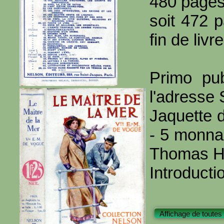
480 page
soit 472 
fin de livre
Primo pub
l'adresse
Jaquette d
- 5 monna
Thomas H
Introducti
Affichage de toutes