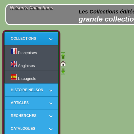
Les Collections édité
grande collectio
COLLECTIONS
Françaises
Anglaises
Espagnole
HISTOIRE NELSON
ARTICLES
RECHERCHES
CATALOGUES