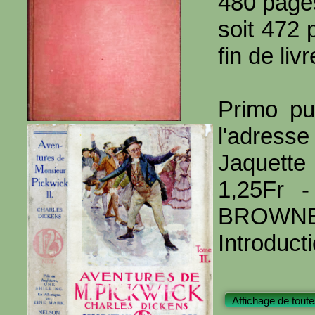
480 page
soit 472 
fin de livr
Primo pu
l'adresse
Jaquett
1,25Fr -
BROWNE (
Introduct
Affichage de toute