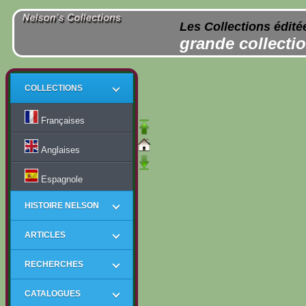
Les Collections édité
grande collectio
COLLECTIONS
Françaises
Anglaises
Espagnole
HISTOIRE NELSON
ARTICLES
RECHERCHES
CATALOGUES