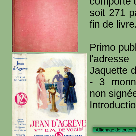
comporte 
soit 271 
fin de livre
Primo publ
l'adresse
Jaquette d
- 3 monna
non signé
Introducti
Affichage de toutes 