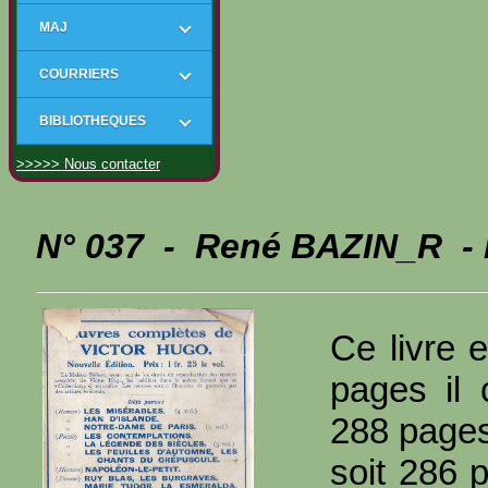
MAJ
COURRIERS
BIBLIOTHEQUES
>>>>> Nous contacter
N° 037 - René BAZIN_R -
Ce livre e
pages il 
288 page
soit 286 