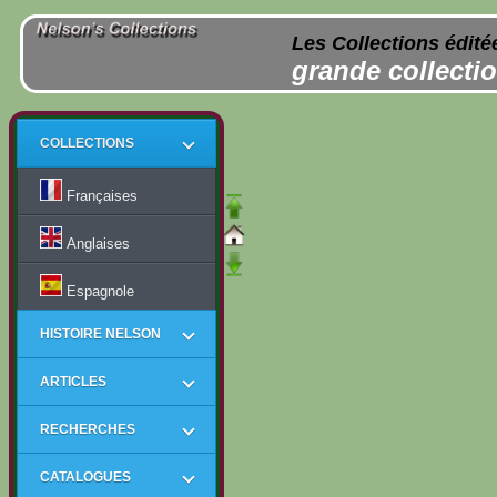
Les Collections édité
grande collectio
COLLECTIONS
Françaises
Anglaises
Espagnole
HISTOIRE NELSON
ARTICLES
RECHERCHES
CATALOGUES