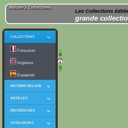
Les Collections édité
grande collectio
COLLECTIONS
Françaises
Anglaises
Espagnole
HISTOIRE NELSON
ARTICLES
RECHERCHES
CATALOGUES