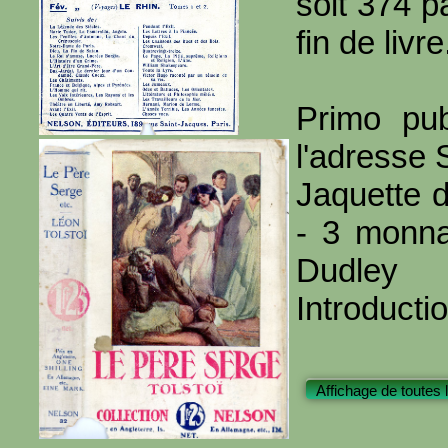
soit 374 p
fin de livre
Primo pub
l'adresse 
Jaquette d
- 3 monna
Dudley
Introducti
Affichage de toutes 