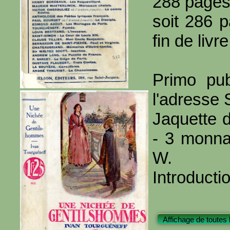
288 page
soit 286 
fin de livre
Primo pub
l'adresse 
Jaquette d
- 3 monna
W.
Introducti
Affichage de toutes 