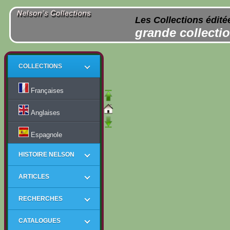
Les Collections édité
grande collectio
COLLECTIONS
Françaises
Anglaises
Espagnole
HISTOIRE NELSON
ARTICLES
RECHERCHES
CATALOGUES