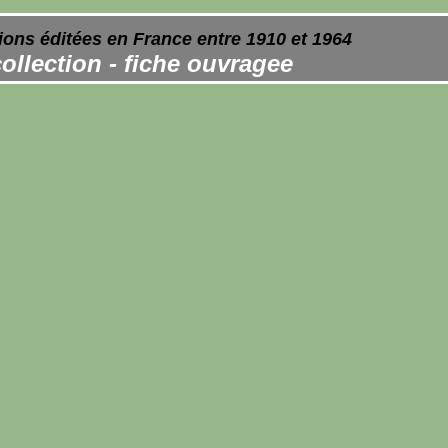
ions éditées en France entre 1910 et 1964
ollection - fiche ouvragee