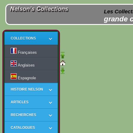
Les Collect
grande c
COLLECTIONS
Françaises
Anglaises
Espagnole
HISTOIRE NELSON
ARTICLES
RECHERCHES
CATALOGUES