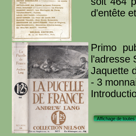
soit 464 
d'entête et
Primo pub
l'adresse 
Jaquette d
- 3 monnai
Introducti
Affichage de toutes