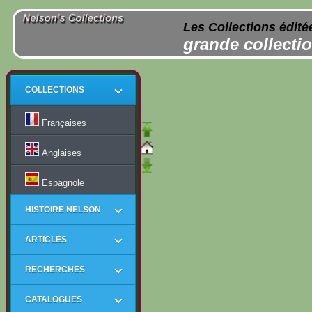
Les Collections édité
grande collectio
COLLECTIONS
Françaises
Anglaises
Espagnole
HISTOIRE NELSON
ARTICLES
RECHERCHES
CATALOGUES