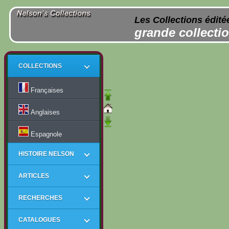
Les Collections édité
grande collectio
COLLECTIONS
Françaises
Anglaises
Espagnole
HISTOIRE NELSON
ARTICLES
RECHERCHES
CATALOGUES