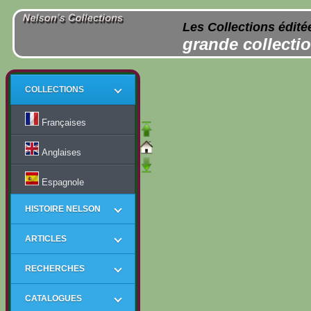
Les Collections édité
grande collectio
COLLECTIONS
Françaises
Anglaises
Espagnole
HISTOIRE NELSON
ARTICLES
RECHERCHES
CATALOGUES