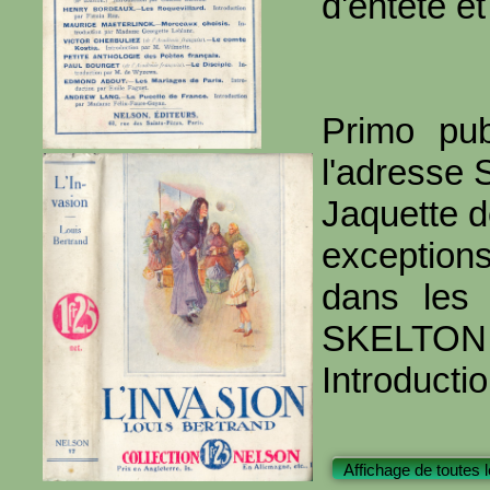
d'entête et
Primo pub
l'adresse 
Jaquette d
exception
dans les 
SKELTON J
Introducti
Affichage de toutes 