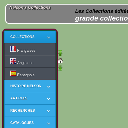
Les Collections édité
grande collectio
COLLECTIONS
Françaises
Anglaises
Espagnole
HISTOIRE NELSON
ARTICLES
RECHERCHES
CATALOGUES