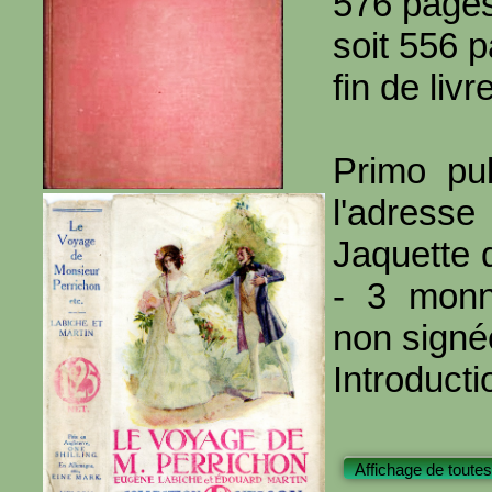
576 page
soit 556 
fin de livre
Primo pub
l'adresse
Jaquette 
- 3 monna
non signé
Introducti
Affichage de toutes