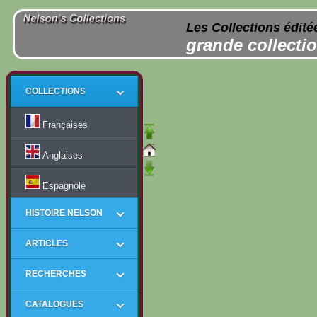
Les Collections édité
grande collectio
COLLECTIONS
Françaises
Anglaises
Espagnole
HISTOIRE NELSON
ARTICLES
RECHERCHES
CATALOGUES