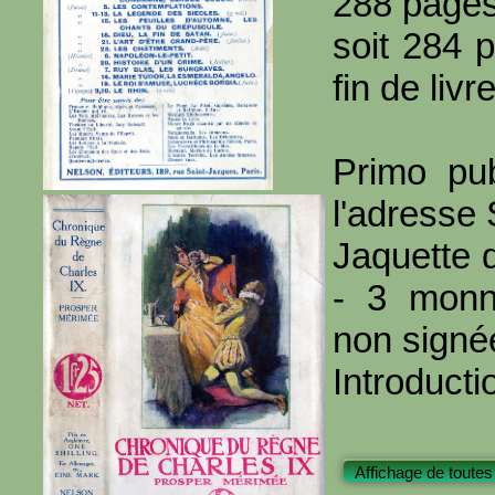
288 page
soit 284 
fin de livre
Primo pub
l'adresse
Jaquette 
- 3 monna
non signé
Introducti
Affichage de toutes