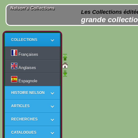
Les Collections édité
grande collectio
COLLECTIONS
Françaises
Anglaises
Espagnole
HISTOIRE NELSON
ARTICLES
RECHERCHES
CATALOGUES