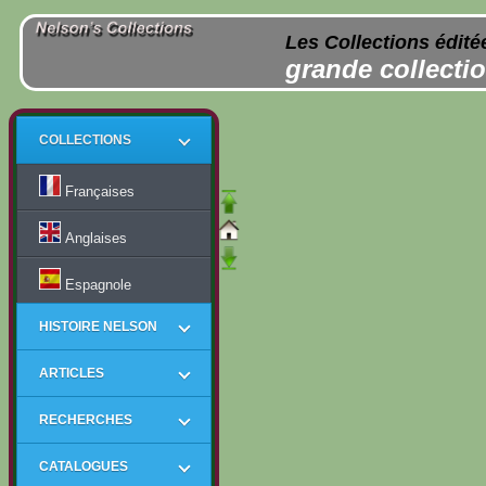
Les Collections édité
grande collectio
COLLECTIONS
Françaises
Anglaises
Espagnole
HISTOIRE NELSON
ARTICLES
RECHERCHES
CATALOGUES