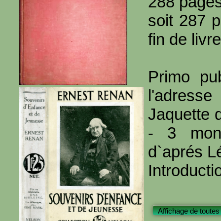
288 page
soit 287 
fin de livre
Primo pub
l'adresse
Jaquette 
- 3 monn
d`aprés 
Introducti
Affichage de toutes